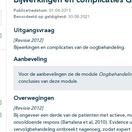
Bijwerkingen en complicaties 
Publicatiedatum:
01-04-2013
Beoordeeld op geldigheid:
30-08-2021
eken binnen deze richtlijn
Uitgangsvraag
[Revisie 2012]
Alles openklappen
Bijwerkingen en complicaties van de oogbehandeling.
Aanbeveling
Voor de aanbevelingen zie de module
Oogbehandeling
conclusies van deze module.
Overwegingen
[Revisie 2012]
Subpagina's open- en dichtklappen
Bij ongeveer een derde van de patiënten met actieve, m
Subpagina's open- en dichtklappen
onvoldoende respons (Bartalena et al, 2010). Evidence uit
vervolgbehandeling ontbreekt nagenoeg, zodat expert op