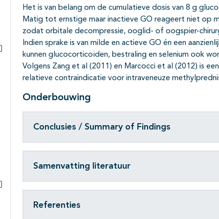
Het is van belang om de cumulatieve dosis van 8 g glucoc
Matig tot ernstige maar inactieve GO reageert niet op 
zodat orbitale decompressie, ooglid- of oogspier-chirur
Indien sprake is van milde en actieve GO én een aanzienli
kunnen glucocorticoïden, bestraling en selenium ook w
Subpagina's open- en dichtklappen
Volgens Zang et al (2011) en Marcocci et al (2012) is ee
relatieve contraindicatie voor intraveneuze methylpredni
Onderbouwing
Conclusies / Summary of Findings
Samenvatting literatuur
Subpagina's open- en dichtklappen
Referenties