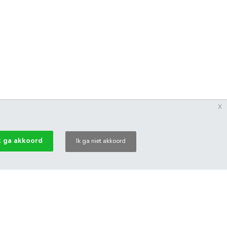
x
k ga akkoord
Ik ga niet akkoord