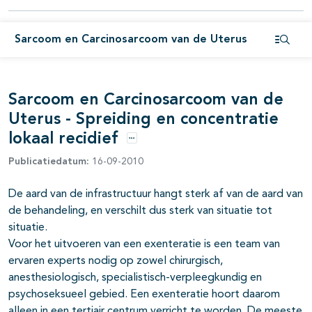
Sarcoom en Carcinosarcoom van de Uterus
pagina's open- en dichtklappen
Open i
pagina's open- en dichtklappen
Sarcoom en Carcinosarcoom van de
Uterus - Spreiding en concentratie
lokaal recidief
Opties
Publicatiedatum:
16-09-2010
De aard van de infrastructuur hangt sterk af van de aard van
de behandeling, en verschilt dus sterk van situatie tot
situatie.
pagina's open- en dichtklappen
Voor het uitvoeren van een exenteratie is een team van
ervaren experts nodig op zowel chirurgisch,
anesthesiologisch, specialistisch-verpleegkundig en
psychoseksueel gebied. Een exenteratie hoort daarom
alleen in een tertiair centrum verricht te worden. De meeste