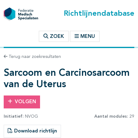
Richtlijnendatabase
t inhoudsopgave
ZOEK
MENU
n binnen deze richtlijn
Terug naar zoekresultaten
les openklappen
Sarcoom en Carcinosarcoom
van de Uterus
VOLGEN
Initiatief:
NVOG
Aantal modules:
29
pagina's open- en dichtklappen
Download richtlijn
pagina's open- en dichtklappen