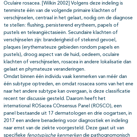
Oculaire rosacea. [Wilkin 2002] Volgens deze indeling is
tenminste één van de volgende primaire klachten of
verschijnselen, centraal in het gelaat, nodig om de diagnose
te stellen: flushing, persisterend erytheem, papels of
pustels en teleangiëctasieën. Secundaire klachten of
verschijnselen zijn: branderigheid of stekend gevoel,
plaques (erythemateuze gebieden rondom papels en
pustels), droog aspect van de huid, oedeem, oculaire
klachten of verschijnselen, rosacea in andere lokalisatie dan
gelaat en phymateuze veranderingen.
Omdat binnen één individu vaak kenmerken van méér dan
één subtype optreden, en omdat rosacea soms van het ene
naar het andere subtype kan overgaan, is deze classificatie
recent ter discussie gesteld. Daarom heeft het
international ROSacea COnsensus Panel (ROSCO), een
panel bestaande uit 17 dermatologen en drie oogartsen, in
2017 een andere benadering voor diagnostiek en indeling
naar ernst van de ziekte voorgesteld. Deze gaat uit van
specifieke
fenotypische kenmerken
die pathognomonisch