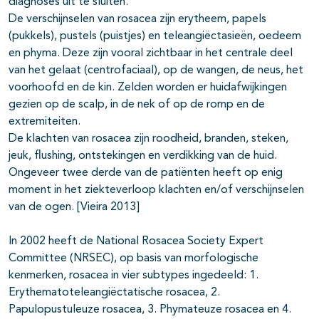
diagnoses uit te sluiten.
De verschijnselen van rosacea zijn erytheem, papels
(pukkels), pustels (puistjes) en teleangiëctasieën, oedeem
en phyma. Deze zijn vooral zichtbaar in het centrale deel
van het gelaat (centrofaciaal), op de wangen, de neus, het
voorhoofd en de kin. Zelden worden er huidafwijkingen
gezien op de scalp, in de nek of op de romp en de
extremiteiten.
De klachten van rosacea zijn roodheid, branden, steken,
jeuk, flushing, ontstekingen en verdikking van de huid.
Ongeveer twee derde van de patiënten heeft op enig
moment in het ziekteverloop klachten en/of verschijnselen
van de ogen. [Vieira 2013]
In 2002 heeft de National Rosacea Society Expert
Committee (NRSEC), op basis van morfologische
kenmerken, rosacea in vier subtypes ingedeeld: 1.
Erythematoteleangiëctatische rosacea, 2.
Papulopustuleuze rosacea, 3. Phymateuze rosacea en 4.