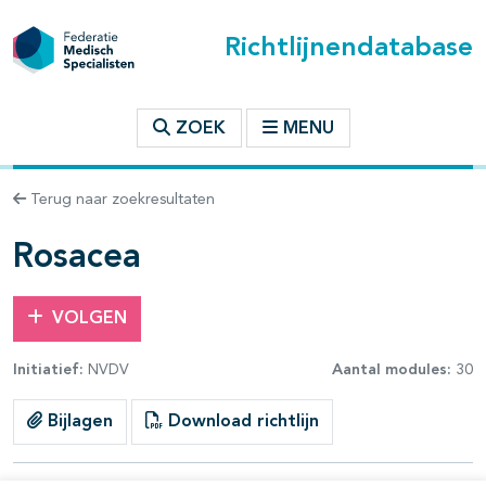
Richtlijnendatabase
t inhoudsopgave
ZOEK
MENU
n binnen deze richtlijn
Terug naar zoekresultaten
les openklappen
Rosacea
VOLGEN
Initiatief:
NVDV
Aantal modules:
30
Bijlagen
Download richtlijn