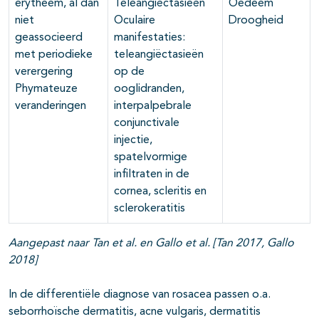
erytheem, al dan
Teleangiëctasieën
Oedeem
niet
Oculaire
Droogheid
geassocieerd
manifestaties:
met periodieke
teleangiëctasieën
verergering
op de
Phymateuze
ooglidranden,
veranderingen
interpalpebrale
conjunctivale
injectie,
spatelvormige
infiltraten in de
cornea, scleritis en
sclerokeratitis
Aangepast naar Tan et al. en Gallo et al. [Tan 2017, Gallo
2018]
In de differentiële diagnose van rosacea passen o.a.
seborrhoïsche dermatitis, acne vulgaris, dermatitis