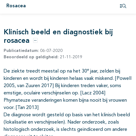
Rosacea
Open i
pagina's open- en dichtklappen
Klinisch beeld en diagnostiek bij
rosacea
pagina's open- en dichtklappen
Opties
Publicatiedatum:
06-07-2020
Beoordeeld op geldigheid:
21-11-2019
e
De ziekte treedt meestal op na het 30
jaar, zelden bij
kinderen en wordt bij kinderen helaas vaak miskend. [Powell
2005, van Zuuren 2017] Bij kinderen treden vaker, soms
pagina's open- en dichtklappen
ernstige, oculaire verschijnselen op. [Lacz 2004]
Phymateuze veranderingen komen bijna nooit bij vrouwen
voor. [Tan 2013]
De diagnose wordt gesteld op basis van het klinisch beeld
(lokalisatie en verschijnselen). Nader onderzoek, zoals
histologisch onderzoek, is slechts geïndiceerd om andere