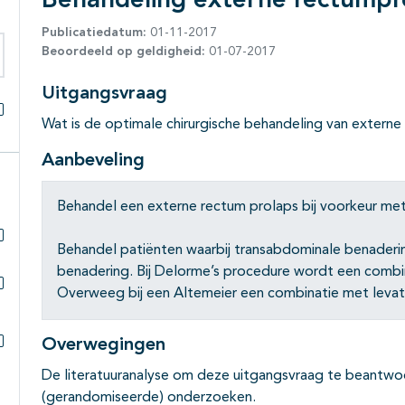
Behandeling externe rectumpr
Publicatiedatum:
01-11-2017
Beoordeeld op geldigheid:
01-07-2017
eken binnen deze richtlijn
Uitgangsvraag
Wat is de optimale chirurgische behandeling van extern
Alles openklappen
Aanbeveling
Behandel een externe rectum prolaps bij voorkeur met
Behandel patiënten waarbij transabdominale benaderin
Subpagina's open- en dichtklappen
benadering. Bij Delorme’s procedure wordt een combi
Overweeg bij een Altemeier een combinatie met levat
Subpagina's open- en dichtklappen
Overwegingen
Subpagina's open- en dichtklappen
De literatuuranalyse om deze uitgangsvraag te beantwo
(gerandomiseerde) onderzoeken.