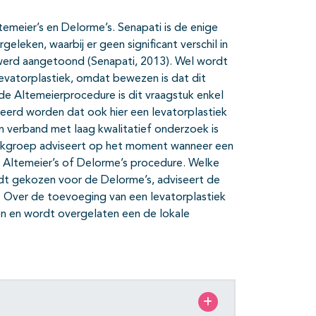
emeier’s en Delorme’s. Senapati is de enige
leken, waarbij er geen significant verschil in
s werd aangetoond (Senapati, 2013). Wel wordt
vatorplastiek, omdat bewezen is dat dit
 de Altemeierprocedure is dit vraagstuk enkel
deerd worden dat ook hier een levatorplastiek
in verband met laag kwalitatief onderzoek is
werkgroep adviseert op het moment wanneer een
e Altemeier’s of Delorme’s procedure. Welke
rdt gekozen voor de Delorme’s, adviseert de
 Over de toevoeging van een levatorplastiek
en en wordt overgelaten een de lokale