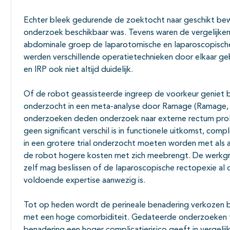
Echter bleek gedurende de zoektocht naar geschikt bewij
onderzoek beschikbaar was. Tevens waren de vergelijke
abdominale groep de laparotomische en laparoscopische
werden verschillende operatietechnieken door elkaar ge
en IRP ook niet altijd duidelijk.
Of de robot geassisteerde ingreep de voorkeur geniet b
onderzocht in een meta-analyse door Ramage (Ramage, 2
onderzoeken deden onderzoek naar externe rectum prol
geen significant verschil is in functionele uitkomst, comp
in een grotere trial onderzocht moeten worden met als 
de robot hogere kosten met zich meebrengt. De werkgr
zelf mag beslissen of de laparoscopische rectopexie al d
voldoende expertise aanwezig is.
Tot op heden wordt de perineale benadering verkozen b
met een hoge comorbiditeit. Gedateerde onderzoeken t