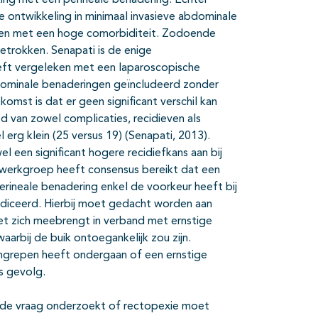
king met een perineale benadering. Echter
 ontwikkeling in minimaal invasieve abdominale
nten met een hoge comorbiditeit. Zodoende
etrokken. Senapati is de enige
eft vergeleken met een laparoscopische
ominale benaderingen geïncludeerd zonder
mst is dat er geen significant verschil kan
van zowel complicaties, recidieven als
l erg klein (25 versus 19) (Senapati, 2013).
 een significant hogere recidiefkans aan bij
 werkgroep heeft consensus bereikt dat een
rineale benadering enkel de voorkeur heeft bij
indiceerd. Hierbij moet gedacht worden aan
met zich meebrengt in verband met ernstige
aarbij de buik ontoegankelijk zou zijn.
ingrepen heeft ondergaan of een ernstige
s gevolg.
 de vraag onderzoekt of rectopexie moet