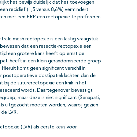
ijkt het bewijs duidelijk dat het toevoegen
een recidief (1,5 versus 8,6%) vermindert
ënten met een ERP een rectopexie te prefereren
trale mesh rectopexie is een lastig vraagstuk
s bewezen dat een resectie-rectopexie een
ijd een grotere kans heeft op ernstige
pati heeft in een klein gerandomiseerde groep
ieruit komt geen significant verschil in
er postoperatieve obstipatieklachten dan de
t bij de suturerectopexie een knik in het
 gereseceerd wordt. Daartegenover bevestigt
roep, maar deze is niet significant (Senapati,
als uitgezocht moeten worden, waarbij gezien
 de LVR.
ctopexie (LVR) als eerste keus voor