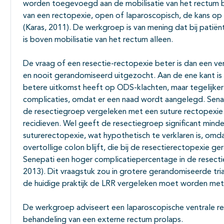
worden toegevoegd aan de mobilisatie van het rectum bl
van een rectopexie, open of laparoscopisch, de kans op 
(Karas, 2011). De werkgroep is van mening dat bij pati
is boven mobilisatie van het rectum alleen.
De vraag of een resectie-rectopexie beter is dan een ven
en nooit gerandomiseerd uitgezocht. Aan de ene kant i
betere uitkomst heeft op ODS-klachten, maar tegelijkert
complicaties, omdat er een naad wordt aangelegd. Sena
de resectiegroep vergeleken met een suture rectopexie. H
recidieven. Wel geeft de resectiegroep significant mind
suturerectopexie, wat hypothetisch te verklaren is, omda
overtollige colon blijft, die bij de resectierectopexie
Senepati een hoger complicatiepercentage in de resectieg
2013). Dit vraagstuk zou in grotere gerandomiseerde tri
de huidige praktijk de LRR vergeleken moet worden met
De werkgroep adviseert een laparoscopische ventrale re
behandeling van een externe rectum prolaps.