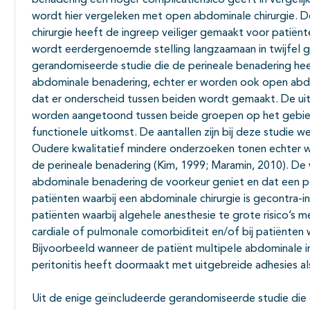
benadering een hoger complicatierisico geeft in vergelij
wordt hier vergeleken met open abdominale chirurgie. De
chirurgie heeft de ingreep veiliger gemaakt voor patië
wordt eerdergenoemde stelling langzaamaan in twijfel g
gerandomiseerde studie die de perineale benadering he
abdominale benadering, echter er worden ook open abd
dat er onderscheid tussen beiden wordt gemaakt. De uitko
worden aangetoond tussen beide groepen op het gebied 
functionele uitkomst. De aantallen zijn bij deze studie we
Oudere kwalitatief mindere onderzoeken tonen echter wel
de perineale benadering (Kim, 1999; Maramin, 2010). De
abdominale benadering de voorkeur geniet en dat een pe
patiënten waarbij een abdominale chirurgie is gecontra-
patiënten waarbij algehele anesthesie te grote risico’s 
cardiale of pulmonale comorbiditeit en/of bij patiënten w
Bijvoorbeeld wanneer de patiënt multipele abdominale 
peritonitis heeft doormaakt met uitgebreide adhesies al
Uit de enige geïncludeerde gerandomiseerde studie die