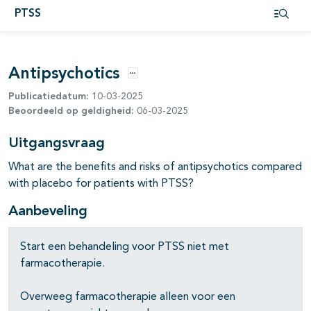
PTSS
Open i
pagina's open- en dichtklappen
Antipsychotics
Opties
Publicatiedatum:
10-03-2025
Beoordeeld op geldigheid:
06-03-2025
Uitgangsvraag
What are the benefits and risks of antipsychotics compared
with placebo for patients with PTSS?
Aanbeveling
Start een behandeling voor PTSS niet met
farmacotherapie.
Overweeg farmacotherapie alleen voor een