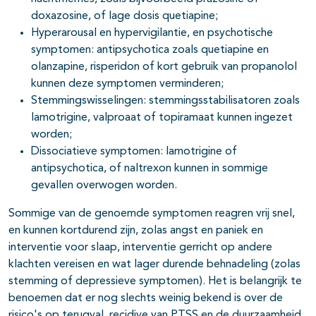
doxazosine, of lage dosis quetiapine;
Hyperarousal en hypervigilantie, en psychotische
symptomen: antipsychotica zoals quetiapine en
olanzapine, risperidon of kort gebruik van propanolol
kunnen deze symptomen verminderen;
Stemmingswisselingen: stemmingsstabilisatoren zoals
lamotrigine, valproaat of topiramaat kunnen ingezet
worden;
Dissociatieve symptomen: lamotrigine of
antipsychotica, of naltrexon kunnen in sommige
gevallen overwogen worden.
Sommige van de genoemde symptomen reagren vrij snel,
en kunnen kortdurend zijn, zolas angst en paniek en
interventie voor slaap, interventie gerricht op andere
klachten vereisen en wat lager durende behnadeling (zolas
stemming of depressieve symptomen). Het is belangrijk te
benoemen dat er nog slechts weinig bekend is over de
risico's op terugval, recidive van PTSS en de duurzaamheid