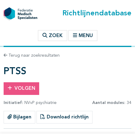
Richtlijnendatabase
t inhoudsopgave
ZOEK
MENU
n binnen deze richtlijn
Terug naar zoekresultaten
les openklappen
PTSS
VOLGEN
Initiatief:
NVvP psychiatrie
Aantal modules:
34
pagina's open- en dichtklappen
Bijlagen
Download richtlijn