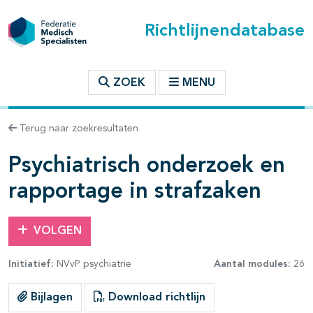
Richtlijnendatabase
t inhoudsopgave
ZOEK
MENU
n binnen deze richtlijn
Terug naar zoekresultaten
Psychiatrisch onderzoek en
les openklappen
rapportage in strafzaken
VOLGEN
Initiatief:
NVvP psychiatrie
Aantal modules:
26
Bijlagen
Download richtlijn