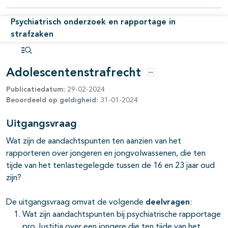
Psychiatrisch onderzoek en rapportage in
pagina's open- en dichtklappen
strafzaken
Open inhoudsopgave
Adolescentenstrafrecht
Opties
Publicatiedatum:
29-02-2024
Beoordeeld op geldigheid:
31-01-2024
Uitgangsvraag
pagina's open- en dichtklappen
Wat zijn de aandachtspunten ten aanzien van het
rapporteren over jongeren en jongvolwassenen, die ten
tijde van het tenlastegelegde tussen de 16 en 23 jaar oud
zijn?
De uitgangsvraag omvat de volgende
deelvragen
:
Wat zijn aandachtspunten bij psychiatrische rapportage
pro Justitia over een jongere die ten tijde van het