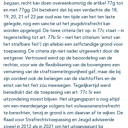
begaan
, recht kan doen overeenkomstig de artikel 77g tot
en met 77gg. Dit betekent dat bij een verdachte die 18,
19, 20, 21 of 22 jaar oud was ten tijde van het ten laste
gelegde, nog een sanctie uit het jeugdstrafrecht kan
worden opgelegd. De twee criteria (let op: in 77c staat – in
tegenstelling tot art. 77b Sr – niet het criterium ‘ernst van
het strafbare feit’) zijn allebei een zelfstandige grond voor
toepassing. De criteria zijn niet nader uitgewerkt door de
wetgever. Vertrouwd werd op de beoordeling van de
rechter, voor wie de flexibilisering van de bovengrens een
verruiming van de straftoemetingsvrijheid gaf, maar die bij
zijn oordeel ook de belangen van de slachtoffers en de
ernst van het feit zou meewegen. Tegelijkertijd werd
benadrukt dat de toepassing van art. 77c Sr een
uitzondering moest blijven. Het uitgangspunt is nog altijd
om een meerderjarige volgens het volwassenenstrafrecht
te berechten, tenzij er grond is om daarvan af te wijken. De
Raad voor Strafrechtstoepassing en Jeugd adviseerde
zowel in 2012 als in 2021 om het uitgangspunt bij