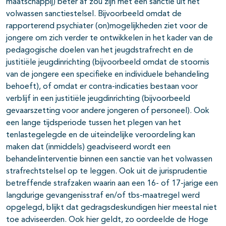
maatschappij) beter af zou zijn met een sanctie uit het
volwassen sanctiestelsel. Bijvoorbeeld omdat de
rapporterend psychiater (on)mogelijkheden ziet voor de
jongere om zich verder te ontwikkelen in het kader van de
pedagogische doelen van het jeugdstrafrecht en de
justitiële jeugdinrichting (bijvoorbeeld omdat de stoornis
van de jongere een specifieke en individuele behandeling
behoeft), of omdat er contra-indicaties bestaan voor
verblijf in een justitiële jeugdinrichting (bijvoorbeeld
gevaarszetting voor andere jongeren of personeel). Ook
een lange tijdsperiode tussen het plegen van het
tenlastegelegde en de uiteindelijke veroordeling kan
maken dat (inmiddels) geadviseerd wordt een
behandelinterventie binnen een sanctie van het volwassen
strafrechtstelsel op te leggen. Ook uit de jurisprudentie
betreffende strafzaken waarin aan een 16- of 17-jarige een
langdurige gevangenisstraf en/of tbs-maatregel werd
opgelegd, blijkt dat gedragsdeskundigen hier meestal niet
toe adviseerden. Ook hier geldt, zo oordeelde de Hoge