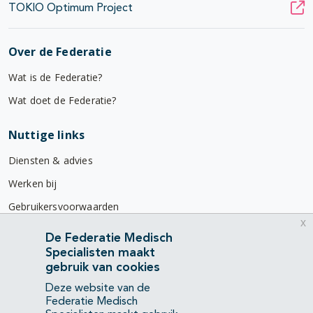
TOKIO Optimum Project
pagina's open- en dichtklappen
Over de Federatie
pagina's open- en dichtklappen
Wat is de Federatie?
pagina's open- en dichtklappen
Wat doet de Federatie?
Nuttige links
Diensten & advies
Werken bij
Gebruikersvoorwaarden
x
Privacyverklaring
De Federatie Medisch
Specialisten maakt
Contact
gebruik van cookies
Mercatorlaan 1200
Deze website van de
3528 BL Utrecht
Federatie Medisch