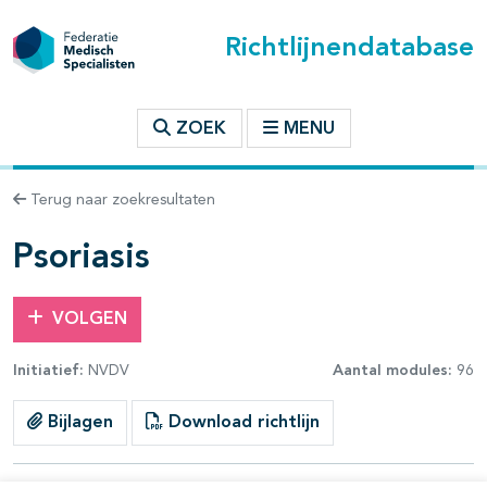
Richtlijnendatabase
t inhoudsopgave
ZOEK
MENU
n binnen deze richtlijn
Terug naar zoekresultaten
les openklappen
Psoriasis
VOLGEN
Initiatief:
NVDV
Aantal modules:
96
Bijlagen
Download richtlijn