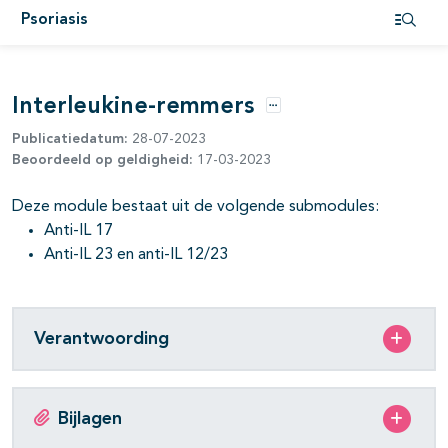
pagina's open- en dichtklappen
Psoriasis
Open i
pagina's open- en dichtklappen
Interleukine-remmers
Opties
Publicatiedatum:
28-07-2023
Beoordeeld op geldigheid:
17-03-2023
pagina's open- en dichtklappen
Deze module bestaat uit de volgende submodules:
pagina's open- en dichtklappen
Anti-IL 17
Anti-IL 23 en anti-IL 12/23
pagina's open- en dichtklappen
pagina's open- en dichtklappen
Verantwoording
pagina's open- en dichtklappen
pagina's open- en dichtklappen
Bijlagen
pagina's open- en dichtklappen