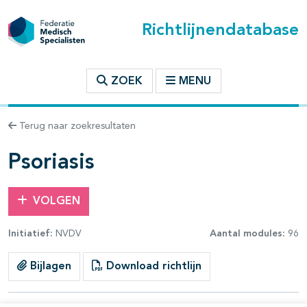
Richtlijnendatabase
t inhoudsopgave
ZOEK
MENU
n binnen deze richtlijn
Terug naar zoekresultaten
les openklappen
Psoriasis
VOLGEN
Initiatief:
NVDV
Aantal modules:
96
Bijlagen
Download richtlijn