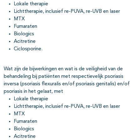
Lokale therapie
Lichttherapie, inclusief re-PUVA, re-UVB en laser
MTX
pagina's open- en dichtklappen
Fumaraten
Biologics
pagina's open- en dichtklappen
Acitretine
Ciclosporine.
Wat zijn de bijwerkingen en wat is de veiligheid van de
behandeling bij patiënten met respectievelijk psoriasis
inversa (psoriasis flexuralis en/of psoriasis genitalis) en/of
psoriasis in het gelaat, met
Lokale therapie
Lichttherapie, inclusief re-PUVA, re-UVB en laser
MTX
Fumaraten
Biologics
Acitretine