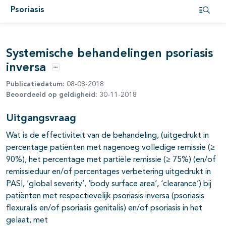
pagina's open- en dichtklappen
Psoriasis
Open i
pagina's open- en dichtklappen
Systemische behandelingen psoriasis
inversa
Opties
Publicatiedatum:
08-08-2018
pagina's open- en dichtklappen
Beoordeeld op geldigheid:
30-11-2018
Uitgangsvraag
pagina's open- en dichtklappen
Wat is de effectiviteit van de behandeling, (uitgedrukt in
percentage patiënten met nagenoeg volledige remissie (≥
pagina's open- en dichtklappen
90%), het percentage met partiële remissie (≥ 75%) (en/of
remissieduur en/of percentages verbetering uitgedrukt in
PASI, ‘global severity’, ‘body surface area’, ‘clearance’) bij
patiënten met respectievelijk psoriasis inversa (psoriasis
flexuralis en/of psoriasis genitalis) en/of psoriasis in het
gelaat, met