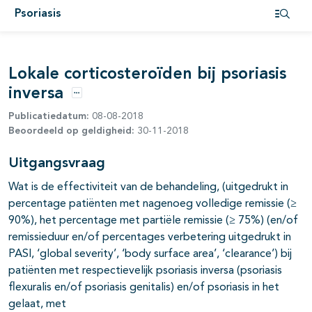
pagina's open- en dichtklappen
Psoriasis
Open i
pagina's open- en dichtklappen
Lokale corticosteroïden bij psoriasis
inversa
Opties
Publicatiedatum:
08-08-2018
pagina's open- en dichtklappen
Beoordeeld op geldigheid:
30-11-2018
Uitgangsvraag
pagina's open- en dichtklappen
Wat is de effectiviteit van de behandeling, (uitgedrukt in
percentage patiënten met nagenoeg volledige remissie (≥
pagina's open- en dichtklappen
90%), het percentage met partiële remissie (≥ 75%) (en/of
remissieduur en/of percentages verbetering uitgedrukt in
PASI, ‘global severity’, ‘body surface area’, ‘clearance’) bij
patiënten met respectievelijk psoriasis inversa (psoriasis
flexuralis en/of psoriasis genitalis) en/of psoriasis in het
gelaat, met