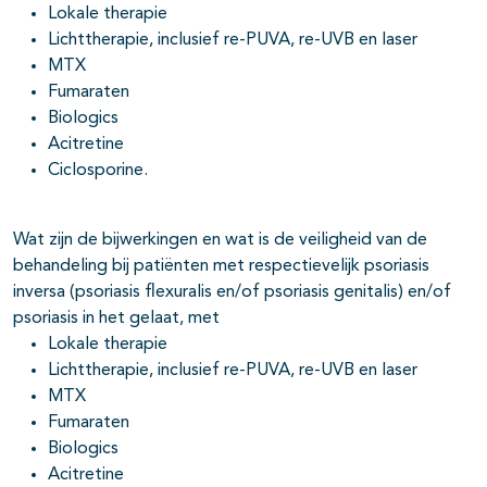
Lokale therapie
Lichttherapie, inclusief re-PUVA, re-UVB en laser
MTX
pagina's open- en dichtklappen
Fumaraten
Biologics
pagina's open- en dichtklappen
Acitretine
Ciclosporine.
Wat zijn de bijwerkingen en wat is de veiligheid van de
behandeling bij patiënten met respectievelijk psoriasis
inversa (psoriasis flexuralis en/of psoriasis genitalis) en/of
psoriasis in het gelaat, met
Lokale therapie
Lichttherapie, inclusief re-PUVA, re-UVB en laser
MTX
Fumaraten
Biologics
Acitretine