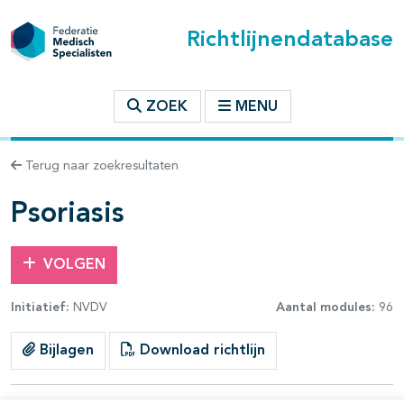
Richtlijnendatabase
t inhoudsopgave
ZOEK
MENU
n binnen deze richtlijn
Terug naar zoekresultaten
les openklappen
Psoriasis
VOLGEN
Initiatief:
NVDV
Aantal modules:
96
Bijlagen
Download richtlijn