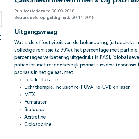
Calcineurineremmers bij psorias
Publicatiedatum:
08-08-2018
Beoordeeld op geldigheid:
30-11-2018
eken binnen deze richtlijn
Uitgangsvraag
Wat is de effectiviteit van de behandeling, (uitgedrukt
Alles openklappen
volledige remissie (≥ 90%), het percentage met partiële 
percentages verbetering uitgedrukt in PASI, ‘global severi
patiënten met respectievelijk psoriasis inversa (psoriasis f
psoriasis in het gelaat, met
Lokale therapie
Lichttherapie, inclusief re-PUVA, re-UVB en laser
MTX
Fumaraten
Biologics
Acitretine
Ciclosporine.
Subpagina's open- en dichtklappen
Subpagina's open- en dichtklappen