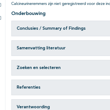
Calcineurineremmers zijn niet geregistreerd voor deze ind
Subpagina's open- en dichtklappen
Onderbouwing
Subpagina's open- en dichtklappen
Conclusies / Summary of Findings
Samenvatting literatuur
Zoeken en selecteren
Referenties
Verantwoording