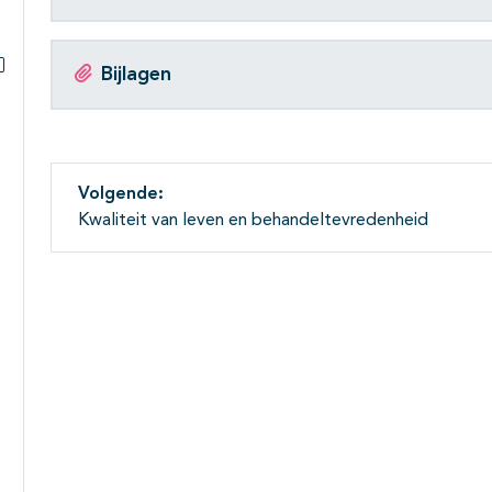
Bijlagen
Subpagina's open- en dichtklappen
Volgende:
Kwaliteit van leven en behandeltevredenheid