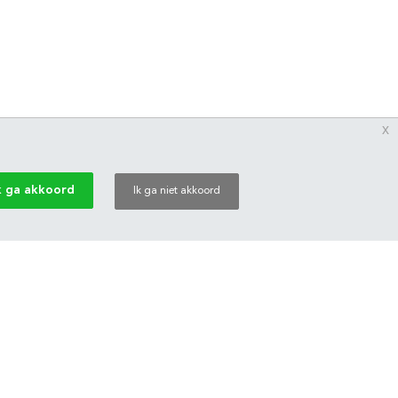
x
k ga akkoord
Ik ga niet akkoord