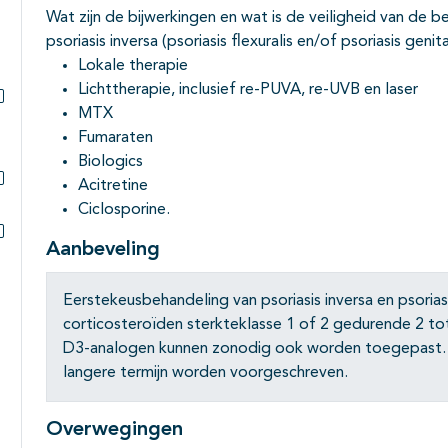
Wat zijn de bijwerkingen en wat is de veiligheid van de b
psoriasis inversa (psoriasis flexuralis en/of psoriasis genit
Lokale therapie
Lichttherapie, inclusief re-PUVA, re-UVB en laser
MTX
Subpagina's open- en dichtklappen
Fumaraten
Biologics
Acitretine
Subpagina's open- en dichtklappen
Ciclosporine.
Aanbeveling
Subpagina's open- en dichtklappen
Eerstekeusbehandeling van psoriasis inversa en psoriasi
corticosteroïden sterkteklasse 1 of 2 gedurende 2 to
D3-analogen kunnen zonodig ook worden toegepast. 
langere termijn worden voorgeschreven.
Overwegingen