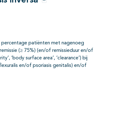
is inversa
Opties
 in percentage patiënten met nagenoeg
remissie (≥ 75%) (en/of remissieduur en/of
ty’, ‘body surface area’, ‘clearance’) bij
lexuralis en/of psoriasis genitalis) en/of