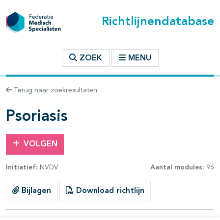
Richtlijnendatabase
t inhoudsopgave
ZOEK
MENU
n binnen deze richtlijn
Terug naar zoekresultaten
les openklappen
Psoriasis
VOLGEN
Initiatief:
NVDV
Aantal modules:
96
Bijlagen
Download richtlijn