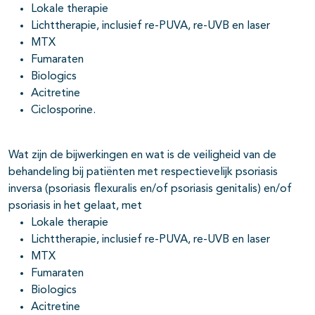
Lokale therapie
Lichttherapie, inclusief re-PUVA, re-UVB en laser
MTX
pagina's open- en dichtklappen
Fumaraten
Biologics
pagina's open- en dichtklappen
Acitretine
Ciclosporine.
Wat zijn de bijwerkingen en wat is de veiligheid van de
behandeling bij patiënten met respectievelijk psoriasis
inversa (psoriasis flexuralis en/of psoriasis genitalis) en/of
psoriasis in het gelaat, met
Lokale therapie
Lichttherapie, inclusief re-PUVA, re-UVB en laser
MTX
Fumaraten
Biologics
Acitretine