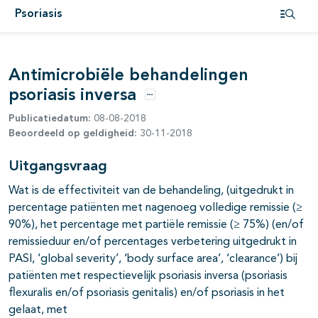
pagina's open- en dichtklappen
Psoriasis
Open i
pagina's open- en dichtklappen
Antimicrobiële behandelingen
psoriasis inversa
Opties
Publicatiedatum:
08-08-2018
pagina's open- en dichtklappen
Beoordeeld op geldigheid:
30-11-2018
Uitgangsvraag
pagina's open- en dichtklappen
Wat is de effectiviteit van de behandeling, (uitgedrukt in
percentage patiënten met nagenoeg volledige remissie (≥
pagina's open- en dichtklappen
90%), het percentage met partiële remissie (≥ 75%) (en/of
remissieduur en/of percentages verbetering uitgedrukt in
PASI, ‘global severity’, ‘body surface area’, ‘clearance’) bij
patiënten met respectievelijk psoriasis inversa (psoriasis
flexuralis en/of psoriasis genitalis) en/of psoriasis in het
gelaat, met