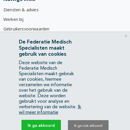
Diensten & advies
Werken bij
Gebruikersvoorwaarden
x
Privacyverklaring
De Federatie Medisch
Specialisten maakt
Contact
gebruik van cookies
Mercatorlaan 1200
Deze website van de
3528 BL Utrecht
Federatie Medisch
Specialisten maakt gebruik
van cookies, hiermee
(088) 505 34 34
verzamelen we informatie
info@richtlijnendatabase.nl
over het gebruik van de
website. Deze worden
gebruikt voor analyse en
YouTube
LinkedIn
verbetering van de website.
Ik
wil meer informatie
KvK Federatie Medisch Specialisten:
40483480
Ik ga akkoord
Ik ga niet akkoord