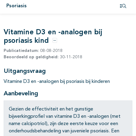
pagina's open- en dichtklappen
Psoriasis
Open i
pagina's open- en dichtklappen
Vitamine D3 en -analogen bij
psoriasis kind
Opties
Publicatiedatum:
08-08-2018
pagina's open- en dichtklappen
Beoordeeld op geldigheid:
30-11-2018
Uitgangsvraag
pagina's open- en dichtklappen
Vitamine D3 en -analogen bij psoriasis bij kinderen
pagina's open- en dichtklappen
Aanbeveling
Gezien de effectiviteit en het gunstige
bijwerkingprofiel van vitamine D3 en -analogen (met
name calcipotriol), zijn deze eerste keuze voor een
onderhoudsbehandeling van juveniele psoriasis. Een