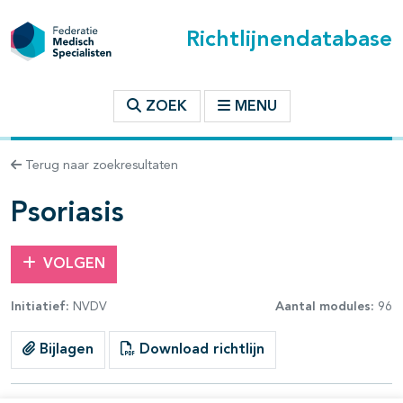
Richtlijnendatabase
t inhoudsopgave
ZOEK
MENU
n binnen deze richtlijn
Terug naar zoekresultaten
les openklappen
Psoriasis
VOLGEN
Initiatief:
NVDV
Aantal modules:
96
Bijlagen
Download richtlijn