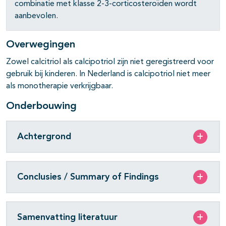
combinatie met klasse 2-3-corticosteroïden wordt
aanbevolen.
pagina's open- en dichtklappen
Overwegingen
Zowel calcitriol als calcipotriol zijn niet geregistreerd voor
gebruik bij kinderen. In Nederland is calcipotriol niet meer
als monotherapie verkrijgbaar.
Onderbouwing
Achtergrond
Conclusies / Summary of Findings
Samenvatting literatuur