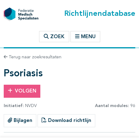
Richtlijnendatabase
t inhoudsopgave
ZOEK
MENU
n binnen deze richtlijn
Terug naar zoekresultaten
les openklappen
Psoriasis
VOLGEN
Initiatief:
NVDV
Aantal modules:
96
Bijlagen
Download richtlijn