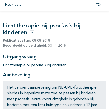
pagina's open- en dichtklappen
Psoriasis
Open i
pagina's open- en dichtklappen
Lichttherapie bij psoriasis bij
kinderen
Opties
Publicatiedatum:
08-08-2018
pagina's open- en dichtklappen
Beoordeeld op geldigheid:
30-11-2018
Uitgangsvraag
pagina's open- en dichtklappen
Lichttherapie bij psoriasis bij kinderen
pagina's open- en dichtklappen
Aanbeveling
Het verdient aanbeveling om NB-UVB-fototherapie
slechts in beperkte mate toe te passen bij kinderen
met psoriasis, extra voorzichtigheid is geboden bij
kinderen met een licht huidtype en kinderen <12 jaar.