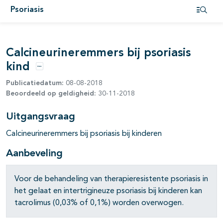
pagina's open- en dichtklappen
Psoriasis
Open i
pagina's open- en dichtklappen
Calcineurineremmers bij psoriasis
kind
Opties
Publicatiedatum:
08-08-2018
pagina's open- en dichtklappen
Beoordeeld op geldigheid:
30-11-2018
Uitgangsvraag
pagina's open- en dichtklappen
Calcineurineremmers bij psoriasis bij kinderen
pagina's open- en dichtklappen
Aanbeveling
Voor de behandeling van therapieresistente psoriasis in
het gelaat en intertrigineuze psoriasis bij kinderen kan
tacrolimus (0,03% of 0,1%) worden overwogen.