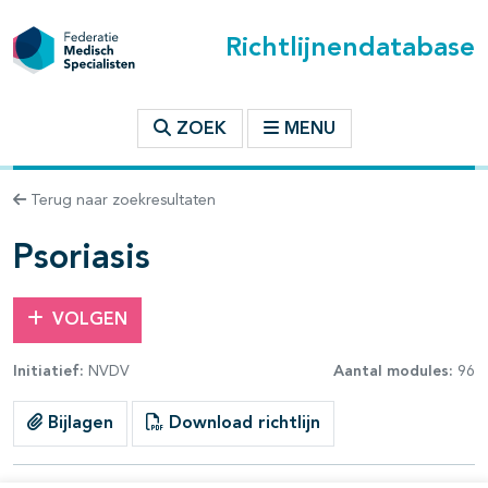
Richtlijnendatabase
t inhoudsopgave
ZOEK
MENU
n binnen deze richtlijn
Terug naar zoekresultaten
les openklappen
Psoriasis
VOLGEN
Initiatief:
NVDV
Aantal modules:
96
Bijlagen
Download richtlijn