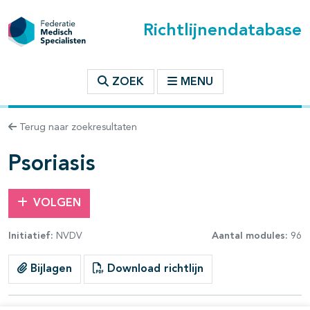
Richtlijnendatabase
t inhoudsopgave
ZOEK
MENU
n binnen deze richtlijn
Terug naar zoekresultaten
les openklappen
Psoriasis
VOLGEN
Initiatief:
NVDV
Aantal modules:
96
Bijlagen
Download richtlijn