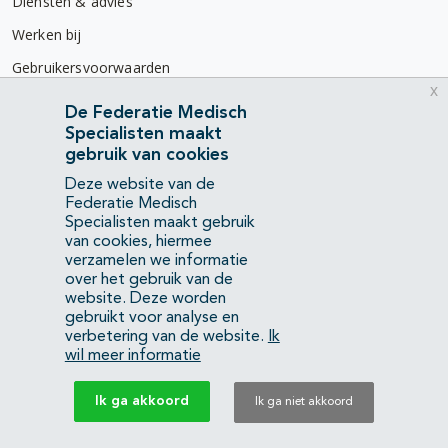
Diensten & advies
Werken bij
Gebruikersvoorwaarden
x
Privacyverklaring
De Federatie Medisch
Specialisten maakt
Contact
gebruik van cookies
Mercatorlaan 1200
Deze website van de
3528 BL Utrecht
Federatie Medisch
Specialisten maakt gebruik
van cookies, hiermee
(088) 505 34 34
verzamelen we informatie
info@richtlijnendatabase.nl
over het gebruik van de
website. Deze worden
gebruikt voor analyse en
YouTube
LinkedIn
verbetering van de website.
Ik
wil meer informatie
KvK Federatie Medisch Specialisten:
40483480
Ik ga akkoord
Ik ga niet akkoord
Privacyverklaring