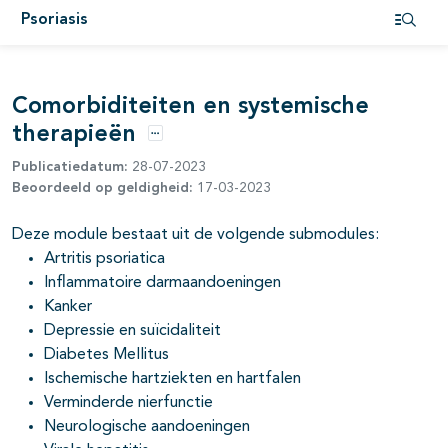
pagina's open- en dichtklappen
Psoriasis
Open i
pagina's open- en dichtklappen
Comorbiditeiten en systemische
therapieën
Opties
Publicatiedatum:
28-07-2023
pagina's open- en dichtklappen
Beoordeeld op geldigheid:
17-03-2023
Deze module bestaat uit de volgende submodules:
Artritis psoriatica
pagina's open- en dichtklappen
Inflammatoire darmaandoeningen
pagina's open- en dichtklappen
Kanker
Depressie en suïcidaliteit
Diabetes Mellitus
Ischemische hartziekten en hartfalen
Verminderde nierfunctie
Neurologische aandoeningen