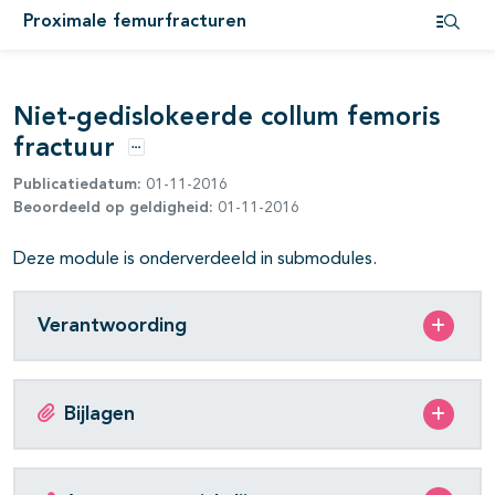
Proximale femurfracturen
pagina's open- en dichtklappen
Open i
Niet-gedislokeerde collum femoris
fractuur
Opties
Publicatiedatum:
01-11-2016
pagina's open- en dichtklappen
Beoordeeld op geldigheid:
01-11-2016
Deze module is onderverdeeld in submodules.
pagina's open- en dichtklappen
Verantwoording
pagina's open- en dichtklappen
Bijlagen