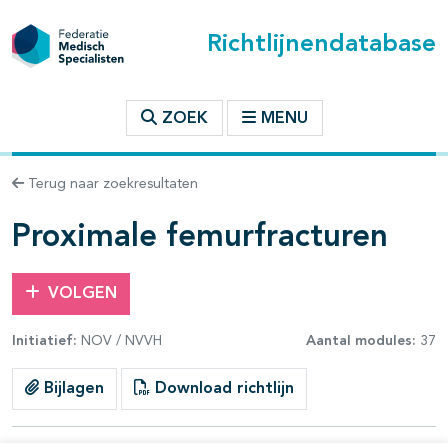
Richtlijnendatabase
t inhoudsopgave
ZOEK
MENU
n binnen deze richtlijn
Terug naar zoekresultaten
les openklappen
Proximale femurfracturen
VOLGEN
Initiatief:
NOV / NVVH
Aantal modules:
37
pagina's open- en dichtklappen
Bijlagen
Download richtlijn
pagina's open- en dichtklappen
pagina's open- en dichtklappen