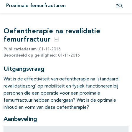
Proximale femurfracturen
pagina's open- en dichtklappen
Open i
Oefentherapie na revalidatie
pagina's open- en dichtklappen
femurfractuur
Opties
Publicatiedatum:
01-11-2016
pagina's open- en dichtklappen
Beoordeeld op geldigheid:
01-11-2016
Uitgangsvraag
Wat is de effectiviteit van oefentherapie na ‘standaard
revalidatiezorg’ op mobiliteit en fysiek functioneren bij
personen die een operatie voor een proximale
femurfractuur hebben ondergaan? Wat is de optimale
inhoud en vorm van deze oefentherapie?
Aanbeveling
pagina's open- en dichtklappen