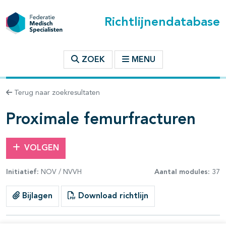
Richtlijnendatabase
t inhoudsopgave
ZOEK
MENU
n binnen deze richtlijn
Terug naar zoekresultaten
les openklappen
Proximale femurfracturen
VOLGEN
Initiatief:
NOV / NVVH
Aantal modules:
37
pagina's open- en dichtklappen
Bijlagen
Download richtlijn
pagina's open- en dichtklappen
pagina's open- en dichtklappen