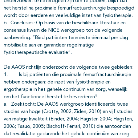
onderzoeken te heterogeen zijn om te poolen, blijkt dat
het herstel na proximale femurfractuurchirurgie bespoedigd
wordt door eerdere en veelvuldige inzet van fysiotherapie.
b. Conclusies: Op basis van de beschikbare literatuur en
consensus kwam de NICE werkgroep tot de volgende
aanbeveling: “Bied patiënten tenminste éénmaal per dag
mobilisatie aan en garandeer regelmatige
fysiotherapeutische evaluatie”.
De AAOS richtlijn onderzocht de volgende twee gebieden:
1. Is bij patiënten die proximale femurfractuurchirurgie
hebben ondergaan: de inzet van fysiotherapie en
ergotherapie in het gehele continuüm van zorg, wenselijk
om het functioneel herstel te bevorderen?
a. Zoektocht: De AAOS werkgroep identificeerde twee
studies van hoge (Crotty, 2002; Ziden, 2010) en vijf studies
van matige kwaliteit (Binder, 2004; Hagsten 2004; Hagsten,
2006; Tsauo, 2005; Bischoff-Ferrari, 2010) die aantoonden
dat revalidatie gedurende het gehele continuüm van zorg