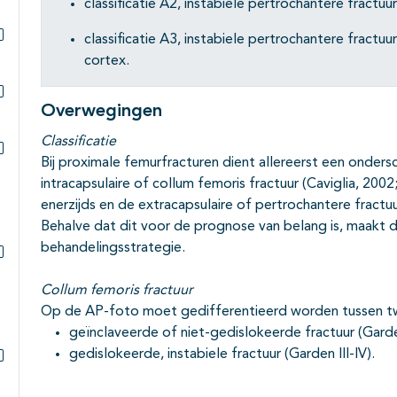
classificatie A2, instabiele pertrochantere fractuur
classificatie A3, instabiele pertrochantere fractuur
Subpagina's open- en dichtklappen
cortex.
Overwegingen
Subpagina's open- en dichtklappen
Classificatie
Bij proximale femurfracturen dient allereerst een onde
Subpagina's open- en dichtklappen
intracapsulaire of collum femoris fractuur (Caviglia, 200
enerzijds en de extracapsulaire of pertrochantere fractuu
Behalve dat dit voor de prognose van belang is, maakt d
behandelingsstrategie.
Subpagina's open- en dichtklappen
Collum femoris fractuur
Op de AP-foto moet gedifferentieerd worden tussen 
geïnclaveerde of niet-gedislokeerde fractuur (Garden
gedislokeerde, instabiele fractuur (Garden III-IV).
Subpagina's open- en dichtklappen