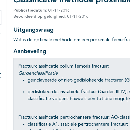
Classificatie methode proximal
Publicatiedatum:
01-11-2016
Beoordeeld op geldigheid:
01-11-2016
eken binnen deze richtlijn
Uitgangsvraag
Wat is de optimale methode om een proximale femurfract
Alles openklappen
Aanbeveling
Fractuurclassificatie collum femoris fractuur:
Gardenclassificatie
geïnclaveerde of niet-gedislokeerde fracturen (Gar
Subpagina's open- en dichtklappen
gedislokeerde, instabiele fractuur (Garden III-IV),
classificatie volgens Pauwels één tot drie mogelij
Fractuurclassificatie pertrochantere fractuur: AO-classi
classificatie A1, stabiele pertrochantere fractuur;