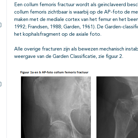
Een collum femoris fractuur wordt als geïnclaveerd bes
collum femoris zichtbaar is waarbij op de AP-foto de me
maken met de mediale cortex van het femur en het been kli
1992; Frandsen, 1988; Garden, 1961). De Garden-classifi
Subpagina's open- en dichtklappen
het kophalsfragment op de axiale foto.
Alle overige fracturen zijn als bewezen mechanisch inst
weergave van de Garden Classificatie, zie figuur 2.
Subpagina's open- en dichtklappen