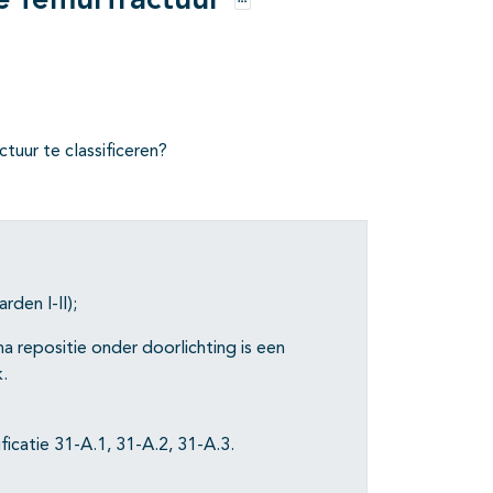
e femurfractuur
Opties
uur te classificeren?
den I-II);
 na repositie onder doorlichting is een
k.
ficatie 31-A.1, 31-A.2, 31-A.3.