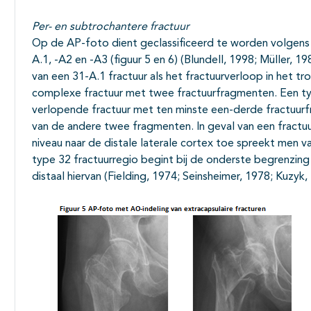
Per- en subtrochantere fractuur
Op de AP-foto dient geclassificeerd te worden volgens
A.1, -A2 en -A3 (figuur 5 en 6) (Blundell, 1998; Müller, 
van een 31-A.1 fractuur als het fractuurverloop in het tro
complexe fractuur met twee fractuurfragmenten. Een typ
verlopende fractuur met ten minste een-derde fractuurf
van de andere twee fragmenten. In geval van een fractu
niveau naar de distale laterale cortex toe spreekt men 
type 32 fractuurregio begint bij de onderste begrenzing 
distaal hiervan (Fielding, 1974; Seinsheimer, 1978; Kuzyk,