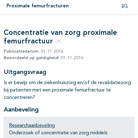
Proximale femurfracturen
pagina's open- en dichtklappen
Open i
Concentratie van zorg proximale
pagina's open- en dichtklappen
femurfractuur
Opties
Publicatiedatum:
01-11-2016
pagina's open- en dichtklappen
Beoordeeld op geldigheid:
01-11-2016
Uitgangsvraag
Is er bewijs om de ziekenhuiszorg en/of de revalidatiezorg
pagina's open- en dichtklappen
bij patiënten met een proximale femurfractuur te
concentreren?
Aanbeveling
pagina's open- en dichtklappen
Researchaanbeveling
Onderzoek of concentratie van zorg middels