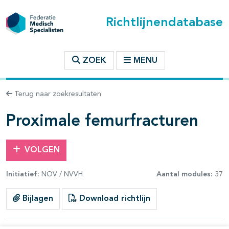
Richtlijnendatabase
t inhoudsopgave
ZOEK
MENU
n binnen deze richtlijn
Terug naar zoekresultaten
les openklappen
Proximale femurfracturen
VOLGEN
Initiatief:
NOV / NVVH
Aantal modules:
37
pagina's open- en dichtklappen
Bijlagen
Download richtlijn
pagina's open- en dichtklappen
pagina's open- en dichtklappen