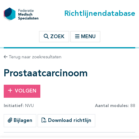
Richtlijnendatabase
t inhoudsopgave
ZOEK
MENU
n binnen deze richtlijn
Terug naar zoekresultaten
les openklappen
Prostaatcarcinoom
VOLGEN
Initiatief:
NVU
Aantal modules:
88
pagina's open- en dichtklappen
Bijlagen
Download richtlijn
pagina's open- en dichtklappen
pagina's open- en dichtklappen