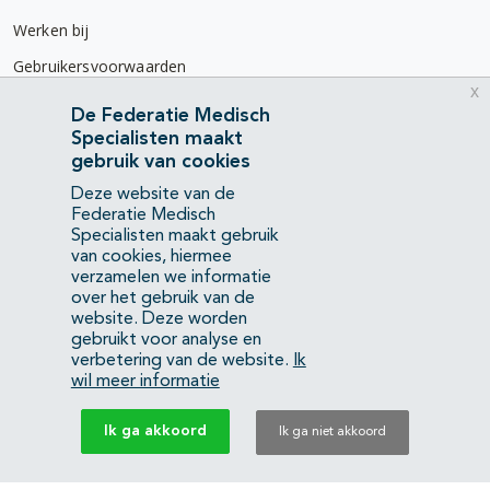
Werken bij
Gebruikersvoorwaarden
x
Privacyverklaring
De Federatie Medisch
Specialisten maakt
Contact
gebruik van cookies
Mercatorlaan 1200
Deze website van de
3528 BL Utrecht
Federatie Medisch
Specialisten maakt gebruik
van cookies, hiermee
(088) 505 34 34
verzamelen we informatie
info@richtlijnendatabase.nl
over het gebruik van de
website. Deze worden
gebruikt voor analyse en
YouTube
LinkedIn
verbetering van de website.
Ik
wil meer informatie
KvK Federatie Medisch Specialisten:
40483480
Ik ga akkoord
Ik ga niet akkoord
Privacyverklaring