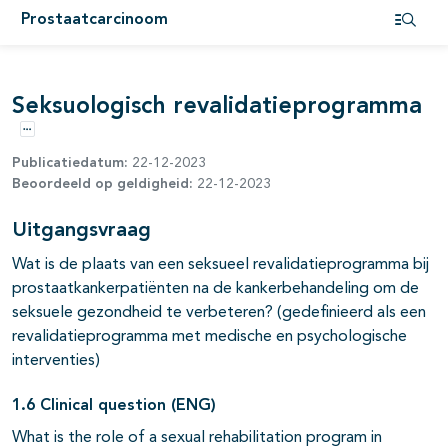
Prostaatcarcinoom
pagina's open- en dichtklappen
Open i
pagina's open- en dichtklappen
Seksuologisch revalidatieprogramma
pagina's open- en dichtklappen
Opties
pagina's open- en dichtklappen
Publicatiedatum:
22-12-2023
Beoordeeld op geldigheid:
22-12-2023
pagina's open- en dichtklappen
Uitgangsvraag
pagina's open- en dichtklappen
Wat is de plaats van een seksueel revalidatieprogramma bij
pagina's open- en dichtklappen
prostaatkankerpatiënten na de kankerbehandeling om de
seksuele gezondheid te verbeteren? (gedefinieerd als een
pagina's open- en dichtklappen
revalidatieprogramma met medische en psychologische
interventies)
1.6 Clinical question (ENG)
What is the role of a sexual rehabilitation program in