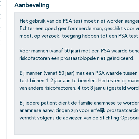
Aanbeveling
Subpagina's open- en dichtklappen
Het gebruik van de PSA test moet niet worden aang
Subpagina's open- en dichtklappen
Echter een goed geïnformeerde man, geschikt voor v
moet, op verzoek, toegang hebben tot een PSA test 
Subpagina's open- en dichtklappen
Subpagina's open- en dichtklappen
Voor mannen (vanaf 50 jaar) met een PSA waarde bened
risicofactoren een prostaatbiopsie niet geïndiceerd.
Subpagina's open- en dichtklappen
Bij mannen (vanaf 50 jaar) met een PSA waarde tussen 
Subpagina's open- en dichtklappen
test binnen 1-2 jaar aan te bevelen. Hertesten bij ma
van andere risicofactoren, 4 tot 8 jaar uitgesteld word
Subpagina's open- en dichtklappen
Subpagina's open- en dichtklappen
Bij iedere patiënt dient de familie anamnese te worde
anamnese aanwijzingen zijn voor erfelijk prostaatcar
Subpagina's open- en dichtklappen
verricht volgens de adviezen van de Stichting Opspori