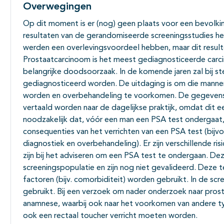
Overwegingen
Op dit moment is er (nog) geen plaats voor een bevolk
resultaten van de gerandomiseerde screeningsstudies 
werden een overlevingsvoordeel hebben, maar dit resulte
Prostaatcarcinoom is het meest gediagnosticeerde carci
belangrijke doodsoorzaak. In de komende jaren zal bij 
gediagnosticeerd worden. De uitdaging is om die manne
worden en overbehandeling te voorkomen. De gegevens v
vertaald worden naar de dagelijkse praktijk, omdat dit e
noodzakelijk dat, vóór een man een PSA test ondergaa
consequenties van het verrichten van een PSA test (bijv
diagnostiek en overbehandeling). Er zijn verschillende r
zijn bij het adviseren om een PSA test te ondergaan. Dez
screeningspopulatie en zijn nog niet gevalideerd. Deze 
factoren (bijv. comorbiditeit) worden gebruikt. In de sc
gebruikt. Bij een verzoek om nader onderzoek naar prost
anamnese, waarbij ook naar het voorkomen van andere ty
ook een rectaal toucher verricht moeten worden.