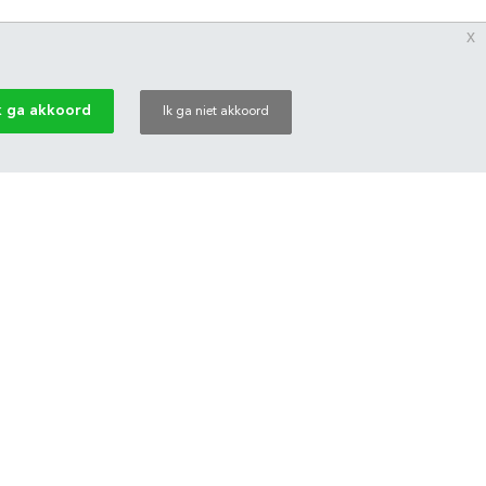
x
k ga akkoord
Ik ga niet akkoord