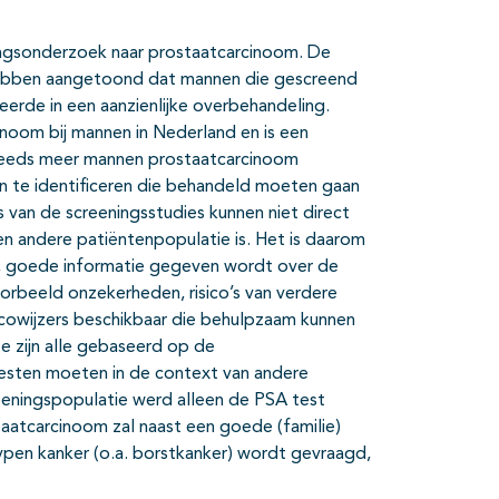
ingsonderzoek naar prostaatcarcinoom. De
hebben aangetoond dat mannen die gescreend
erde in een aanzienlijke overbehandeling.
noom bij mannen in Nederland en is een
steeds meer mannen prostaatcarcinoom
n te identificeren die behandeld moeten gaan
an de screeningsstudies kunnen niet direct
en andere patiëntenpopulatie is. Het is daarom
t, goede informatie gegeven wordt over de
oorbeeld onzekerheden, risico’s van verdere
isicowijzers beschikbaar die behulpzaam kunnen
e zijn alle gebaseerd op de
testen moeten in de context van andere
reeningspopulatie werd alleen de PSA test
aatcarcinoom zal naast een goede (familie)
pen kanker (o.a. borstkanker) wordt gevraagd,