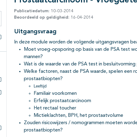
Prostaatcarcinoom - Vroegdete
Publicatiedatum:
10-03-2014
Beoordeeld op geldigheid:
16-04-2014
eken binnen deze richtlijn
Uitgangsvraag
In deze module worden de volgende uitgangsvragen b
Alles openklappen
Moet vroeg-opsporing op basis van de PSA test w
mannen?
Wat is de waarde van de PSA test in besluitvorming 
Welke factoren, naast de PSA waarde, spelen een ro
prostaatbiopten?
Leeftijd
Subpagina's open- en dichtklappen
Familiair voorkomen
Subpagina's open- en dichtklappen
Erfelijk prostaatcarcinoom
Het rectaal toucher
Mictieklachten, BPH, het prostaatvolume
Zouden risicowijzers / nomogrammen moeten worden
prostaatbiopten?
Subpagina's open- en dichtklappen