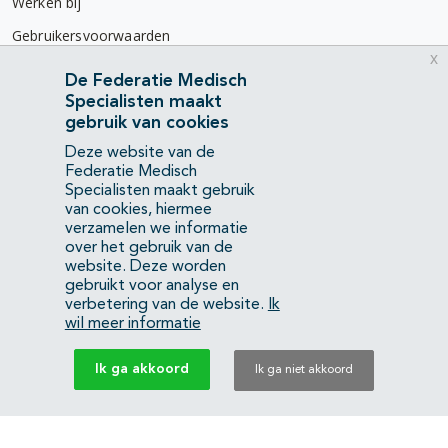
Werken bij
Gebruikersvoorwaarden
x
Privacyverklaring
De Federatie Medisch
Specialisten maakt
Contact
gebruik van cookies
Mercatorlaan 1200
Deze website van de
3528 BL Utrecht
Federatie Medisch
Specialisten maakt gebruik
van cookies, hiermee
(088) 505 34 34
verzamelen we informatie
info@richtlijnendatabase.nl
over het gebruik van de
website. Deze worden
gebruikt voor analyse en
YouTube
LinkedIn
verbetering van de website.
Ik
wil meer informatie
KvK Federatie Medisch Specialisten:
40483480
Ik ga akkoord
Ik ga niet akkoord
Privacyverklaring
Back to top