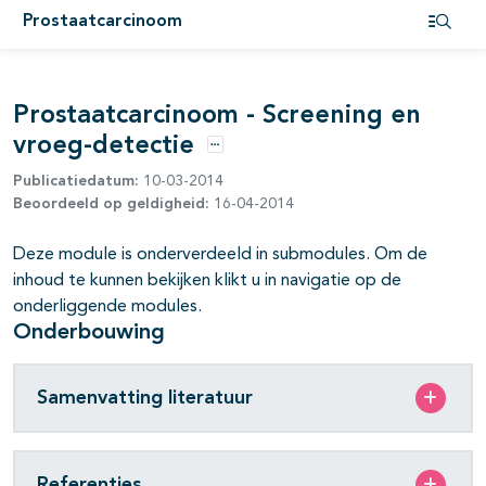
Prostaatcarcinoom
Open i
pagina's open- en dichtklappen
pagina's open- en dichtklappen
Prostaatcarcinoom - Screening en
vroeg-detectie
pagina's open- en dichtklappen
Opties
Publicatiedatum:
10-03-2014
pagina's open- en dichtklappen
Beoordeeld op geldigheid:
16-04-2014
pagina's open- en dichtklappen
Deze module is onderverdeeld in submodules. Om de
inhoud te kunnen bekijken klikt u in navigatie op de
pagina's open- en dichtklappen
onderliggende modules.
Onderbouwing
pagina's open- en dichtklappen
pagina's open- en dichtklappen
Samenvatting literatuur
pagina's open- en dichtklappen
pagina's open- en dichtklappen
Referenties