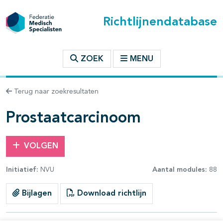
Richtlijnendatabase
t inhoudsopgave
ZOEK
MENU
n binnen deze richtlijn
Terug naar zoekresultaten
les openklappen
Prostaatcarcinoom
VOLGEN
Initiatief:
NVU
Aantal modules:
88
pagina's open- en dichtklappen
Bijlagen
Download richtlijn
pagina's open- en dichtklappen