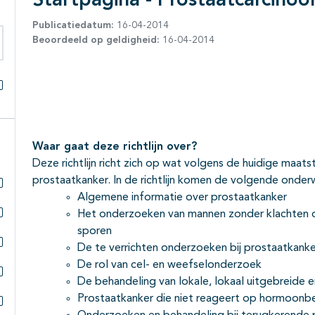
Startpagina - Prostaatcarcino
Publicatiedatum:
16-04-2014
Beoordeeld op geldigheid:
16-04-2014
eken binnen deze richtlijn
Alles openklappen
Waar gaat deze richtlijn over?
Deze richtlijn richt zich op wat volgens de huidige maat
prostaatkanker. In de richtlijn komen de volgende onde
Algemene informatie over prostaatkanker
Subpagina's open- en dichtklappen
Het onderzoeken van mannen zonder klachten o
Subpagina's open- en dichtklappen
sporen
De te verrichten onderzoeken bij prostaatkanke
Subpagina's open- en dichtklappen
De rol van cel- en weefselonderzoek
De behandeling van lokale, lokaal uitgebreide 
Subpagina's open- en dichtklappen
Prostaatkanker die niet reageert op hormoonb