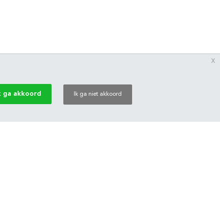
x
k ga akkoord
Ik ga niet akkoord