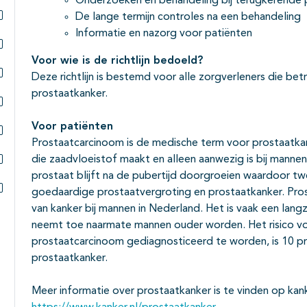
Onderzoeken en behandeling bij terugkerende 
Subpagina's open- en dichtklappen
De lange termijn controles na een behandeling
Subpagina's open- en dichtklappen
Informatie en nazorg voor patiënten
Voor wie is de richtlijn bedoeld?
Subpagina's open- en dichtklappen
Deze richtlijn is bestemd voor alle zorgverleners die bet
Subpagina's open- en dichtklappen
prostaatkanker.
Subpagina's open- en dichtklappen
Voor patiënten
Prostaatcarcinoom is de medische term voor prostaatkank
Subpagina's open- en dichtklappen
die zaadvloeistof maakt en alleen aanwezig is bij manne
prostaat blijft na de pubertijd doorgroeien waardoor t
Subpagina's open- en dichtklappen
goedaardige prostaatvergroting en prostaatkanker. Pr
Subpagina's open- en dichtklappen
van kanker bij mannen in Nederland. Het is vaak een lang
neemt toe naarmate mannen ouder worden. Het risico vo
prostaatcarcinoom gediagnosticeerd te worden, is 10 pro
prostaatkanker.
Meer informatie over prostaatkanker is te vinden op kank