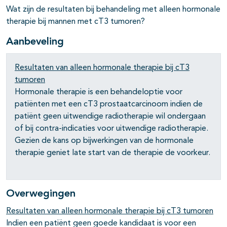
pagina's open- en dichtklappen
Wat zijn de resultaten bij behandeling met alleen hormonale
therapie bij mannen met cT3 tumoren?
pagina's open- en dichtklappen
Aanbeveling
pagina's open- en dichtklappen
pagina's open- en dichtklappen
Resultaten van alleen hormonale therapie bij cT3
tumoren
pagina's open- en dichtklappen
Hormonale therapie is een behandeloptie voor
patiënten met een cT3 prostaatcarcinoom indien de
patiënt geen uitwendige radiotherapie wil ondergaan
of bij contra-indicaties voor uitwendige radiotherapie.
Gezien de kans op bijwerkingen van de hormonale
therapie geniet late start van de therapie de voorkeur.
Overwegingen
Resultaten van alleen hormonale therapie bij cT3 tumoren
Indien een patiënt geen goede kandidaat is voor een