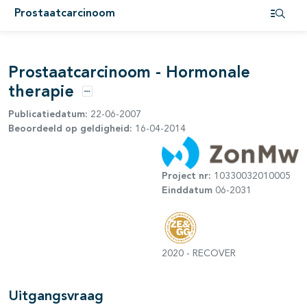
Prostaatcarcinoom
pagina's open- en dichtklappen
Open i
pagina's open- en dichtklappen
Prostaatcarcinoom - Hormonale
pagina's open- en dichtklappen
therapie
Opties
Publicatiedatum:
22-06-2007
Beoordeeld op geldigheid:
16-04-2014
Project nr:
10330032010005
Einddatum
06-2031
2020 - RECOVER
pagina's open- en dichtklappen
Uitgangsvraag