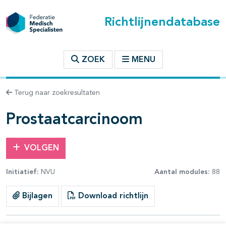
Richtlijnendatabase
t inhoudsopgave
ZOEK
MENU
n binnen deze richtlijn
Terug naar zoekresultaten
les openklappen
Prostaatcarcinoom
VOLGEN
Initiatief:
NVU
Aantal modules:
88
pagina's open- en dichtklappen
Bijlagen
Download richtlijn
pagina's open- en dichtklappen
pagina's open- en dichtklappen