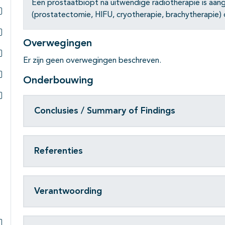
Subpagina's open- en dichtklappen
Een prostaatbiopt na uitwendige radiotherapie is aan
(prostatectomie, HIFU, cryotherapie, brachytherapie
Subpagina's open- en dichtklappen
Overwegingen
Subpagina's open- en dichtklappen
Er zijn geen overwegingen beschreven.
Subpagina's open- en dichtklappen
Onderbouwing
Subpagina's open- en dichtklappen
Subpagina's open- en dichtklappen
Conclusies / Summary of Findings
Referenties
Verantwoording