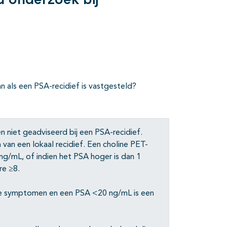
d onderzoek bij
 als een PSA-recidief is vastgesteld?
 niet geadviseerd bij een PSA-recidief.
van een lokaal recidief. Een choline PET-
 ng/mL, of indien het PSA hoger is dan 1
re ≥8.
eke symptomen en een PSA <20 ng/mL is een