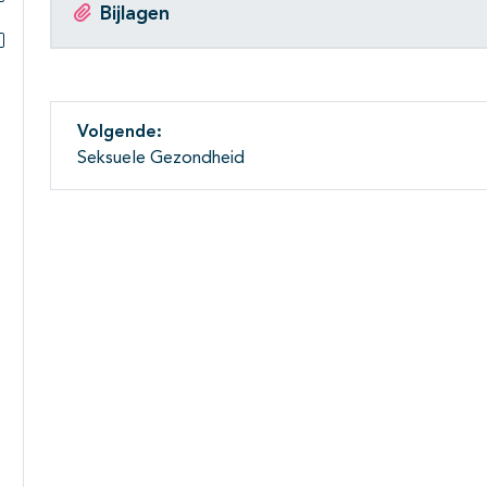
Bijlagen
Subpagina's open- en dichtklappen
Subpagina's open- en dichtklappen
Volgende:
Seksuele Gezondheid