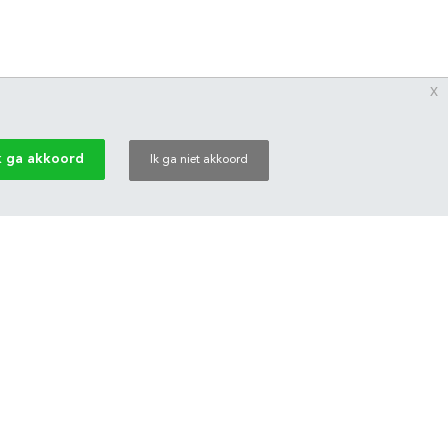
x
k ga akkoord
Ik ga niet akkoord