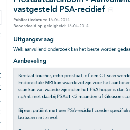
Prostaatcarcinoom - Aanvullen
vastgesteld PSA-recidief
Opties
Publicatiedatum:
16-04-2014
eken binnen deze richtlijn
Beoordeeld op geldigheid:
16-04-2014
Uitgangsvraag
Alles openklappen
Welk aanvullend onderzoek kan het beste worden gedaan
Aanbeveling
Rectaal toucher, echo prostaat, of een CT-scan worden
Subpagina's open- en dichtklappen
Endorectale MRI kan waardevol zijn voor het aantonen 
scan kan van waarde zijn indien het PSA hoger is dan 5
Subpagina's open- en dichtklappen
ng/mL met daarbij PSAdt <3 maanden of Gleason sco
Subpagina's open- en dichtklappen
Bij een patiënt met een PSA-recidief zonder specifi
botscan niet zinvol.
Subpagina's open- en dichtklappen