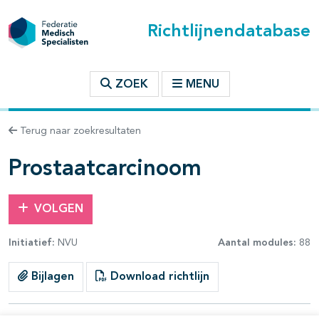
Richtlijnendatabase
t inhoudsopgave
ZOEK
MENU
n binnen deze richtlijn
Terug naar zoekresultaten
les openklappen
Prostaatcarcinoom
VOLGEN
Initiatief:
NVU
Aantal modules:
88
pagina's open- en dichtklappen
Bijlagen
Download richtlijn
pagina's open- en dichtklappen
pagina's open- en dichtklappen