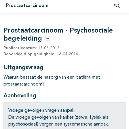
Prostaatcarcinoom
pagina's open- en dichtklappen
Open i
pagina's open- en dichtklappen
Prostaatcarcinoom - Psychosociale
pagina's open- en dichtklappen
begeleiding
Opties
pagina's open- en dichtklappen
Publicatiedatum:
15-06-2012
Beoordeeld op geldigheid:
16-04-2014
pagina's open- en dichtklappen
Uitgangsvraag
pagina's open- en dichtklappen
Waaruit bestaat de nazorg van een patiënt met
pagina's open- en dichtklappen
prostaatcarcinoom?
pagina's open- en dichtklappen
Aanbeveling
pagina's open- en dichtklappen
Vroege gevolgen vragen aanpak
De vroege gevolgen van kanker (zowel fysiek als
psychosociaal) vergen een systematische aanpak.