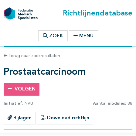
Richtlijnendatabase
t inhoudsopgave
ZOEK
MENU
n binnen deze richtlijn
Terug naar zoekresultaten
les openklappen
Prostaatcarcinoom
VOLGEN
Initiatief:
NVU
Aantal modules:
88
pagina's open- en dichtklappen
Bijlagen
Download richtlijn
pagina's open- en dichtklappen
pagina's open- en dichtklappen