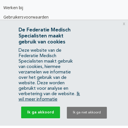
Werken bij
Gebruikersvoorwaarden
x
Privacyverklaring
De Federatie Medisch
Specialisten maakt
Contact
gebruik van cookies
Mercatorlaan 1200
Deze website van de
3528 BL Utrecht
Federatie Medisch
Specialisten maakt gebruik
van cookies, hiermee
(088) 505 34 34
verzamelen we informatie
info@richtlijnendatabase.nl
over het gebruik van de
website. Deze worden
gebruikt voor analyse en
YouTube
LinkedIn
verbetering van de website.
Ik
wil meer informatie
KvK Federatie Medisch Specialisten:
40483480
Ik ga akkoord
Ik ga niet akkoord
Privacyverklaring