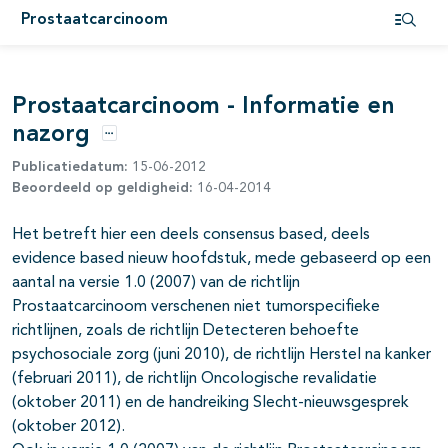
Prostaatcarcinoom
pagina's open- en dichtklappen
Open i
pagina's open- en dichtklappen
Prostaatcarcinoom - Informatie en
pagina's open- en dichtklappen
nazorg
Opties
pagina's open- en dichtklappen
Publicatiedatum:
15-06-2012
Beoordeeld op geldigheid:
16-04-2014
pagina's open- en dichtklappen
pagina's open- en dichtklappen
Het betreft hier een deels consensus based, deels
evidence based nieuw hoofdstuk, mede gebaseerd op een
pagina's open- en dichtklappen
aantal na versie 1.0 (2007) van de richtlijn
Prostaatcarcinoom verschenen niet tumorspecifieke
pagina's open- en dichtklappen
richtlijnen, zoals de richtlijn Detecteren behoefte
psychosociale zorg (juni 2010), de richtlijn Herstel na kanker
pagina's open- en dichtklappen
(februari 2011), de richtlijn Oncologische revalidatie
(oktober 2011) en de handreiking Slecht-nieuwsgesprek
(oktober 2012).