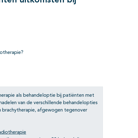
hten uitkomsten bij
iotherapie?
herapie als behandeloptie bij patiënten met
nadelen van de verschillende behandelopties
n brachytherapie, afgewogen tegenover
adiotherapie