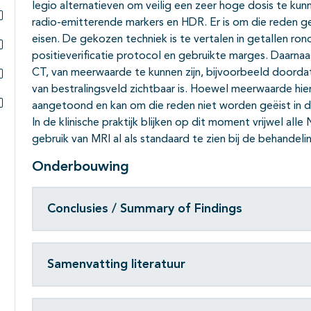
Subpagina's open- en dichtklappen
legio alternatieven om veilig een zeer hoge dosis te ku
radio-emitterende markers en HDR. Er is om die reden g
Subpagina's open- en dichtklappen
eisen. De gekozen techniek is te vertalen in getallen ron
positieverificatie protocol en gebruikte marges. Daarnaas
Subpagina's open- en dichtklappen
CT, van meerwaarde te kunnen zijn, bijvoorbeeld doordat
van bestralingsveld zichtbaar is. Hoewel meerwaarde hierva
Subpagina's open- en dichtklappen
aangetoond en kan om die reden niet worden geëist in dez
Subpagina's open- en dichtklappen
In de klinische praktijk blijken op dit moment vrijwel all
gebruik van MRI al als standaard te zien bij de behandeli
Onderbouwing
Conclusies / Summary of Findings
Samenvatting literatuur