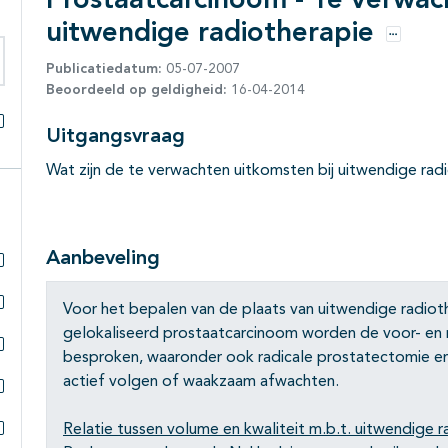
Prostaatcarcinoom - Te verwac
uitwendige radiotherapie
Opties
Publicatiedatum:
05-07-2007
eken binnen deze richtlijn
Beoordeeld op geldigheid:
16-04-2014
Uitgangsvraag
Alles openklappen
Wat zijn de te verwachten uitkomsten bij uitwendige rad
Aanbeveling
Subpagina's open- en dichtklappen
Voor het bepalen van de plaats van uitwendige radiot
Subpagina's open- en dichtklappen
gelokaliseerd prostaatcarcinoom worden de voor- en 
besproken, waaronder ook radicale prostatectomie e
Subpagina's open- en dichtklappen
actief volgen of waakzaam afwachten.
Subpagina's open- en dichtklappen
Relatie tussen volume en kwaliteit m.b.t. uitwendige r