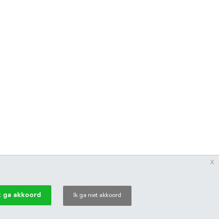
x
k ga akkoord
Ik ga niet akkoord