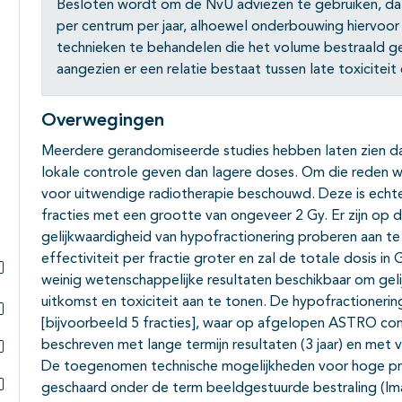
Subpagina's open- en dichtklappen
Besloten wordt om de NvU adviezen te gebruiken, da
per centrum per jaar, alhoewel onderbouwing hiervoor
technieken te behandelen die het volume bestraald g
aangezien er een relatie bestaat tussen late toxicite
Overwegingen
Meerdere gerandomiseerde studies hebben laten zien d
lokale controle geven dan lagere doses. Om die reden wo
voor uitwendige radiotherapie beschouwd. Deze is echter
fracties met een grootte van ongeveer 2 Gy. Er zijn op
gelijkwaardigheid van hypofractionering proberen aan te 
effectiviteit per fractie groter en zal de totale dosis i
weinig wetenschappelijke resultaten beschikbaar om geli
Subpagina's open- en dichtklappen
uitkomst en toxiciteit aan te tonen. De hypofractionering
[bijvoorbeeld 5 fracties], waar op afgelopen ASTRO cong
Subpagina's open- en dichtklappen
beschreven met lange termijn resultaten (3 jaar) en met 
De toegenomen technische mogelijkheden voor hoge pre
Subpagina's open- en dichtklappen
geschaard onder de term beeldgestuurde bestraling (Im