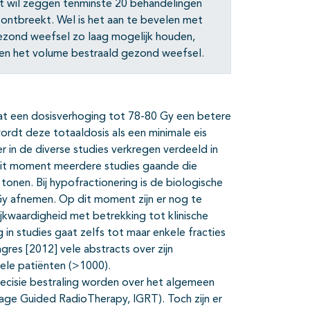
t wil zeggen tenminste 20 behandelingen
 ontbreekt. Wel is het aan te bevelen met
ezond weefsel zo laag mogelijk houden,
it en het volume bestraald gezond weefsel.
at een dosisverhoging tot 78-80 Gy een betere
rdt deze totaaldosis als een minimale eis
 in de diverse studies verkregen verdeeld in
 dit moment meerdere studies gaande die
tonen. Bij hypofractionering is de biologische
n Gy afnemen. Op dit moment zijn er nog te
jkwaardigheid met betrekking tot klinische
 in studies gaat zelfs tot maar enkele fracties
res [2012] vele abstracts over zijn
vele patiënten (>1000).
cisie bestraling worden over het algemeen
age Guided RadioTherapy, IGRT). Toch zijn er