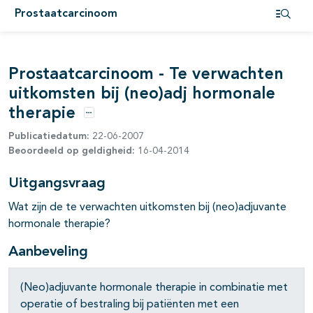
Prostaatcarcinoom
pagina's open- en dichtklappen
Open i
pagina's open- en dichtklappen
Prostaatcarcinoom - Te verwachten
uitkomsten bij (neo)adj hormonale
therapie
Opties
Publicatiedatum:
22-06-2007
Beoordeeld op geldigheid:
16-04-2014
Uitgangsvraag
Wat zijn de te verwachten uitkomsten bij (neo)adjuvante
hormonale therapie?
Aanbeveling
pagina's open- en dichtklappen
pagina's open- en dichtklappen
(Neo)adjuvante hormonale therapie in combinatie met
operatie of bestraling bij patiënten met een