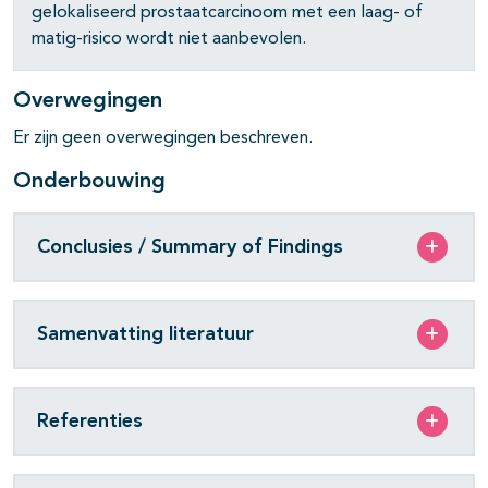
pagina's open- en dichtklappen
gelokaliseerd prostaatcarcinoom met een laag- of
matig-risico wordt niet aanbevolen.
pagina's open- en dichtklappen
pagina's open- en dichtklappen
Overwegingen
Er zijn geen overwegingen beschreven.
pagina's open- en dichtklappen
Onderbouwing
pagina's open- en dichtklappen
pagina's open- en dichtklappen
Conclusies / Summary of Findings
Samenvatting literatuur
Referenties