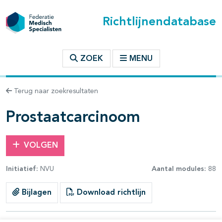
Richtlijnendatabase
t inhoudsopgave
ZOEK
MENU
n binnen deze richtlijn
Terug naar zoekresultaten
les openklappen
Prostaatcarcinoom
VOLGEN
Initiatief:
NVU
Aantal modules:
88
pagina's open- en dichtklappen
Bijlagen
Download richtlijn
pagina's open- en dichtklappen
pagina's open- en dichtklappen