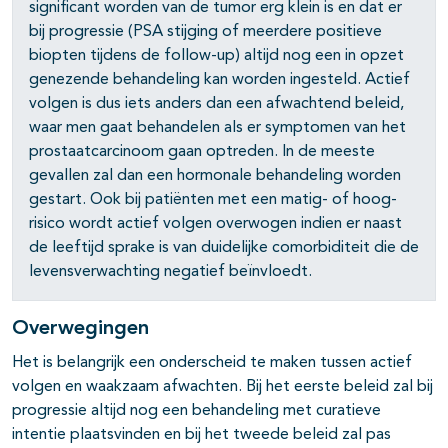
pagina's open- en dichtklappen
significant worden van de tumor erg klein is en dat er
bij progressie (PSA stijging of meerdere positieve
pagina's open- en dichtklappen
biopten tijdens de follow-up) altijd nog een in opzet
genezende behandeling kan worden ingesteld. Actief
pagina's open- en dichtklappen
volgen is dus iets anders dan een afwachtend beleid,
waar men gaat behandelen als er symptomen van het
pagina's open- en dichtklappen
prostaatcarcinoom gaan optreden. In de meeste
pagina's open- en dichtklappen
gevallen zal dan een hormonale behandeling worden
gestart. Ook bij patiënten met een matig- of hoog-
pagina's open- en dichtklappen
risico wordt actief volgen overwogen indien er naast
de leeftijd sprake is van duidelijke comorbiditeit die de
levensverwachting negatief beïnvloedt.
Overwegingen
Het is belangrijk een onderscheid te maken tussen actief
volgen en waakzaam afwachten. Bij het eerste beleid zal bij
progressie altijd nog een behandeling met curatieve
intentie plaatsvinden en bij het tweede beleid zal pas