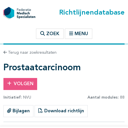
Richtlijnendatabase
t inhoudsopgave
ZOEK
MENU
n binnen deze richtlijn
Terug naar zoekresultaten
les openklappen
Prostaatcarcinoom
VOLGEN
Initiatief:
NVU
Aantal modules:
88
pagina's open- en dichtklappen
Bijlagen
Download richtlijn
pagina's open- en dichtklappen
pagina's open- en dichtklappen