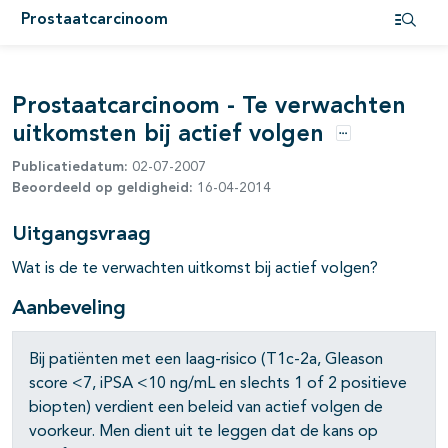
Prostaatcarcinoom
pagina's open- en dichtklappen
Open i
pagina's open- en dichtklappen
Prostaatcarcinoom - Te verwachten
uitkomsten bij actief volgen
Opties
Publicatiedatum:
02-07-2007
Beoordeeld op geldigheid:
16-04-2014
Uitgangsvraag
Wat is de te verwachten uitkomst bij actief volgen?
Aanbeveling
Bij patiënten met een laag-risico (T1c-2a, Gleason
pagina's open- en dichtklappen
score <7, iPSA <10 ng/mL en slechts 1 of 2 positieve
biopten) verdient een beleid van actief volgen de
pagina's open- en dichtklappen
voorkeur. Men dient uit te leggen dat de kans op