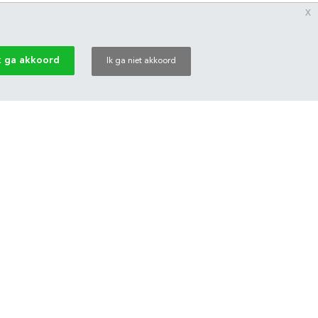
x
k ga akkoord
Ik ga niet akkoord