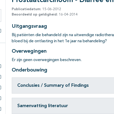
Prostaatcarcinoom - Diarree en
Publicatiedatum:
15-06-2012
Beoordeeld op geldigheid:
16-04-2014
eken binnen deze richtlijn
Uitgangsvraag
Bij patiënten die behandeld zijn na uitwendige radiothera
Alles openklappen
bloed bij de ontlasting in het 1e jaar na behandeling?
Overwegingen
Er zijn geen overwegingen beschreven.
Onderbouwing
Subpagina's open- en dichtklappen
Subpagina's open- en dichtklappen
Conclusies / Summary of Findings
Subpagina's open- en dichtklappen
Subpagina's open- en dichtklappen
Samenvatting literatuur