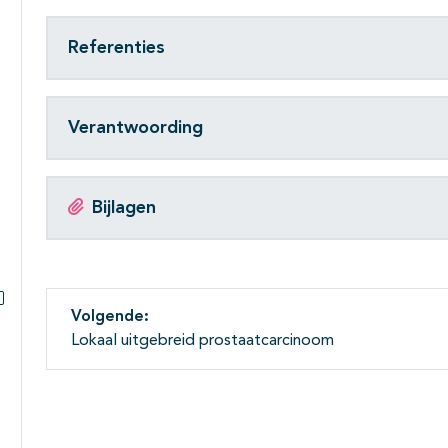
Subpagina's open- en dichtklappen
Referenties
Verantwoording
Bijlagen
Volgende:
Subpagina's open- en dichtklappen
Lokaal uitgebreid prostaatcarcinoom