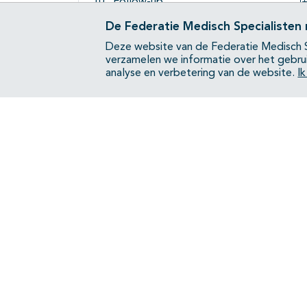
Follow-up
De Federatie Medisch Specialisten
Lokaal recidief
Deze website van de Federatie Medisch S
Seksuele Gezondheid
verzamelen we informatie over het gebru
analyse en verbetering van de website.
I
Informatie en nazorg
TNM classificatie
Bijlagen