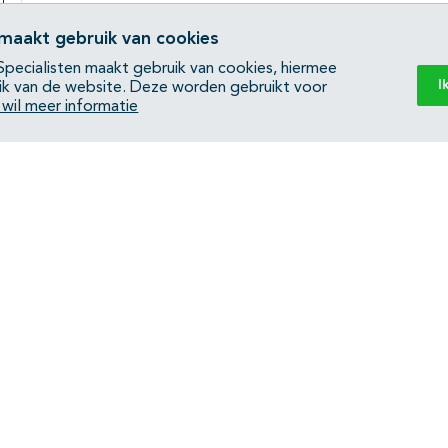
Subpagina's open- en dichtklappen
 maakt gebruik van cookies
pecialisten maakt gebruik van cookies, hiermee
Subpagina's open- en dichtklappen
I
ik van de website. Deze worden gebruikt voor
k wil meer informatie
Subpagina's open- en dichtklappen
Subpagina's open- en dichtklappen
Back to top