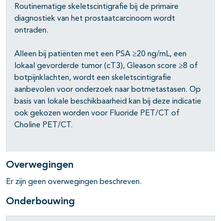
Routinematige skeletscintigrafie bij de primaire
pagina's open- en dichtklappen
diagnostiek van het prostaatcarcinoom wordt
ontraden.
pagina's open- en dichtklappen
Alleen bij patiënten met een PSA ≥20 ng/mL, een
pagina's open- en dichtklappen
lokaal gevorderde tumor (cT3), Gleason score ≥8 of
pagina's open- en dichtklappen
botpijnklachten, wordt een skeletscintigrafie
aanbevolen voor onderzoek naar botmetastasen. Op
pagina's open- en dichtklappen
basis van lokale beschikbaarheid kan bij deze indicatie
ook gekozen worden voor Fluoride PET/CT of
pagina's open- en dichtklappen
Choline PET/CT.
pagina's open- en dichtklappen
Overwegingen
Er zijn geen overwegingen beschreven.
Onderbouwing