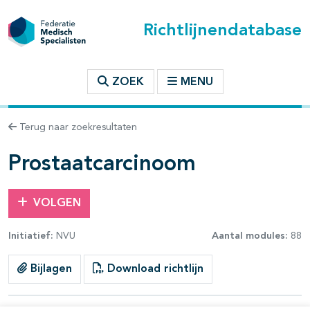
Richtlijnendatabase
t inhoudsopgave
ZOEK
MENU
n binnen deze richtlijn
Terug naar zoekresultaten
les openklappen
Prostaatcarcinoom
VOLGEN
Initiatief:
NVU
Aantal modules:
88
pagina's open- en dichtklappen
Bijlagen
Download richtlijn
pagina's open- en dichtklappen
pagina's open- en dichtklappen