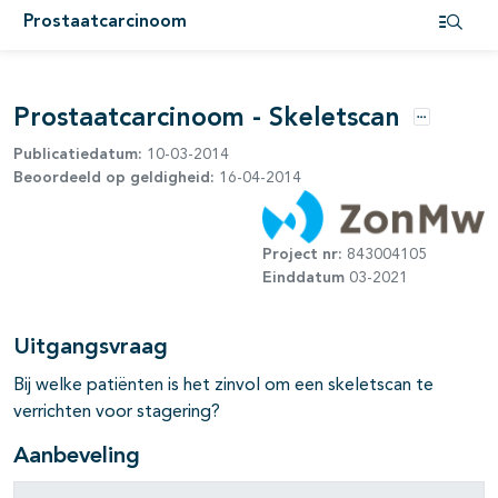
Prostaatcarcinoom
Open i
pagina's open- en dichtklappen
Prostaatcarcinoom - Skeletscan
Opties
Publicatiedatum:
10-03-2014
Beoordeeld op geldigheid:
16-04-2014
Project nr:
843004105
Einddatum
03-2021
Uitgangsvraag
Bij welke patiënten is het zinvol om een skeletscan te
verrichten voor stagering?
pagina's open- en dichtklappen
Aanbeveling
pagina's open- en dichtklappen