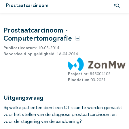
Prostaatcarcinoom
Open i
pagina's open- en dichtklappen
Prostaatcarcinoom -
Computertomografie
Opties
Publicatiedatum:
10-03-2014
Beoordeeld op geldigheid:
16-04-2014
Project nr:
843004105
Einddatum
03-2021
Uitgangsvraag
Bij welke patiënten dient een CT-scan te worden gemaakt
pagina's open- en dichtklappen
voor het stellen van de diagnose prostaatcarcinoom en
voor de stagering van de aandoening?
pagina's open- en dichtklappen