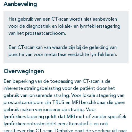
Aanbeveling
pagina's open- en dichtklappen
Het gebruik van een CT-scan wordt niet aanbevolen
pagina's open- en dichtklappen
voor de diagnostiek en lokale- en lymfeklierstagering
pagina's open- en dichtklappen
van het prostaatcarcinoom.
pagina's open- en dichtklappen
Een CT-scan kan van waarde zijn bij de geleiding van
punctie van voor metastase verdachte lymfeklieren.
pagina's open- en dichtklappen
pagina's open- en dichtklappen
Overwegingen
Een beperking van de toepassing van CT-scan is de
pagina's open- en dichtklappen
inherente stralingsbelasting voor de patiënt door het
gebruik van ioniserende straling. Voor lokale stagering van
prostaatcarcinoom zijn TRUS en MRI beschikbaar die geen
gebruik maken van ioniserende straling. Voor
lymfeklierstagering geldt dat MRI met of zonder specifiek
lymfekliercontrastmiddel een alternatief is en ook
sensitiever dan CT-scan. Derhalve gaat de voorkeur uit naar