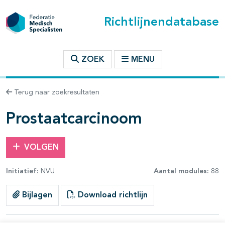
Richtlijnendatabase
t inhoudsopgave
ZOEK
MENU
n binnen deze richtlijn
Terug naar zoekresultaten
les openklappen
Prostaatcarcinoom
VOLGEN
Initiatief:
NVU
Aantal modules:
88
pagina's open- en dichtklappen
Bijlagen
Download richtlijn
pagina's open- en dichtklappen
pagina's open- en dichtklappen