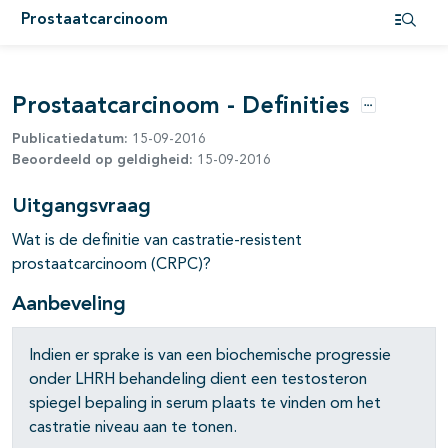
Prostaatcarcinoom
pagina's open- en dichtklappen
Open i
pagina's open- en dichtklappen
Prostaatcarcinoom - Definities
pagina's open- en dichtklappen
Opties
Publicatiedatum:
15-09-2016
pagina's open- en dichtklappen
Beoordeeld op geldigheid:
15-09-2016
pagina's open- en dichtklappen
Uitgangsvraag
Wat is de definitie van castratie-resistent
prostaatcarcinoom (CRPC)?
Aanbeveling
pagina's open- en dichtklappen
pagina's open- en dichtklappen
Indien er sprake is van een biochemische progressie
onder LHRH behandeling dient een testosteron
spiegel bepaling in serum plaats te vinden om het
castratie niveau aan te tonen.