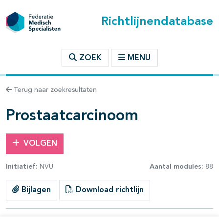
Richtlijnendatabase
t inhoudsopgave
ZOEK
MENU
n binnen deze richtlijn
Terug naar zoekresultaten
les openklappen
Prostaatcarcinoom
VOLGEN
Initiatief:
NVU
Aantal modules:
88
pagina's open- en dichtklappen
Bijlagen
Download richtlijn
pagina's open- en dichtklappen
pagina's open- en dichtklappen