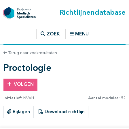
Richtlijnendatabase
t inhoudsopgave
ZOEK
MENU
n binnen deze richtlijn
Terug naar zoekresultaten
les openklappen
Proctologie
VOLGEN
Initiatief:
NVVH
Aantal modules:
52
pagina's open- en dichtklappen
Bijlagen
Download richtlijn