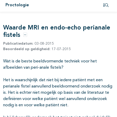
Proctologie
Open i
pagina's open- en dichtklappen
Waarde MRI en endo-echo perianale
pagina's open- en dichtklappen
fistels
Opties
Publicatiedatum:
03-08-2015
Beoordeeld op geldigheid:
17-07-2015
Wat is de beste beeldvormende techniek voor het
afbeelden van peri-anale fistels?
pagina's open- en dichtklappen
Het is waarschijnlijk dat niet bij iedere patiënt met een
perianale fistel aanvullend beeldvormend onderzoek nodig
pagina's open- en dichtklappen
is. Het is echter niet mogelijk op basis van de literatuur te
definiëren voor welke patiënt wel aanvullend onderzoek
nodig is en voor welke patiënt niet.