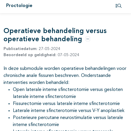
Proctologie
Open i
pagina's open- en dichtklappen
Operatieve behandeling versus
pagina's open- en dichtklappen
operatieve behandeling
pagina's open- en dichtklappen
Opties
Publicatiedatum:
27-05-2024
pagina's open- en dichtklappen
Beoordeeld op geldigheid:
07-05-2024
pagina's open- en dichtklappen
In deze submodule worden operatieve behandelingen voor
chronische anale fissuren beschreven. Onderstaande
interventies worden behandeld:
pagina's open- en dichtklappen
Open laterale interne sfincterotomie versus gesloten
laterale interne sfincterotomie
pagina's open- en dichtklappen
Fissurectomie versus laterale interne sfincterotomie
Laterale interne sfincterotomie versus V-Y anoplastiek
Posterieure percutane neurostimulatie versus laterale
interne sfincterotomie