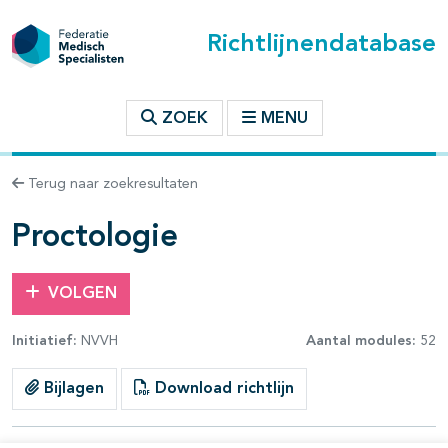
Richtlijnendatabase
t inhoudsopgave
ZOEK
MENU
n binnen deze richtlijn
Terug naar zoekresultaten
les openklappen
Proctologie
VOLGEN
Initiatief:
NVVH
Aantal modules:
52
pagina's open- en dichtklappen
Bijlagen
Download richtlijn