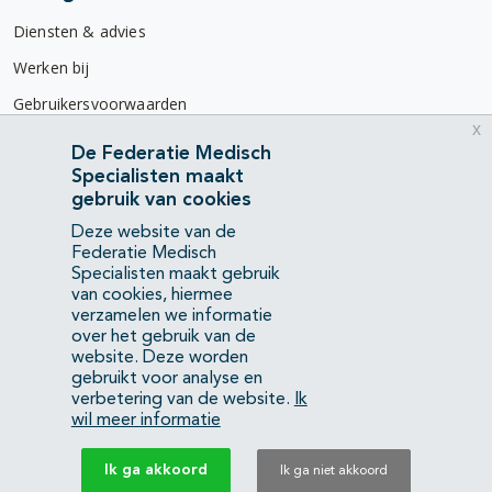
Diensten & advies
Werken bij
Gebruikersvoorwaarden
x
Privacyverklaring
De Federatie Medisch
Specialisten maakt
Contact
gebruik van cookies
Mercatorlaan 1200
Deze website van de
3528 BL Utrecht
Federatie Medisch
Specialisten maakt gebruik
van cookies, hiermee
(088) 505 34 34
verzamelen we informatie
info@richtlijnendatabase.nl
over het gebruik van de
website. Deze worden
gebruikt voor analyse en
YouTube
LinkedIn
verbetering van de website.
Ik
wil meer informatie
KvK Federatie Medisch Specialisten:
40483480
Ik ga akkoord
Ik ga niet akkoord