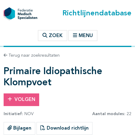
Richtlijnendatabase
t inhoudsopgave
ZOEK
MENU
n binnen deze richtlijn
Terug naar zoekresultaten
les openklappen
Primaire Idiopathische
Klompvoet
VOLGEN
Initiatief:
NOV
Aantal modules:
22
Bijlagen
Download richtlijn
pagina's open- en dichtklappen