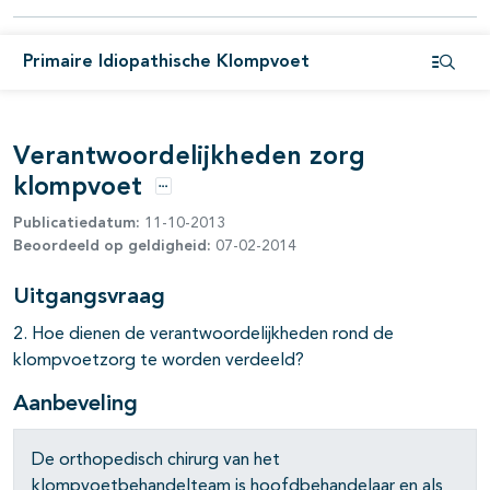
Primaire Idiopathische Klompvoet
Open i
pagina's open- en dichtklappen
Verantwoordelijkheden zorg
klompvoet
Opties
Publicatiedatum:
11-10-2013
Beoordeeld op geldigheid:
07-02-2014
Uitgangsvraag
2. Hoe dienen de verantwoordelijkheden rond de
klompvoetzorg te worden verdeeld?
Aanbeveling
De orthopedisch chirurg van het
klompvoetbehandelteam is hoofdbehandelaar en als