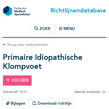
Richtlijnendatabase
t inhoudsopgave
ZOEK
MENU
n binnen deze richtlijn
Terug naar zoekresultaten
les openklappen
Primaire Idiopathische
Klompvoet
VOLGEN
Initiatief:
NOV
Aantal modules:
22
Bijlagen
Download richtlijn
pagina's open- en dichtklappen