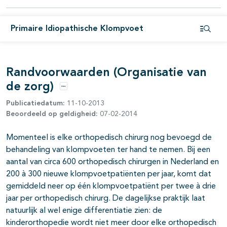
Primaire Idiopathische Klompvoet
Open i
pagina's open- en dichtklappen
Randvoorwaarden (Organisatie van
de zorg)
Opties
Publicatiedatum:
11-10-2013
Beoordeeld op geldigheid:
07-02-2014
Momenteel is elke orthopedisch chirurg nog bevoegd de
behandeling van klompvoeten ter hand te nemen. Bij een
aantal van circa 600 orthopedisch chirurgen in Nederland en
200 à 300 nieuwe klompvoetpatiënten per jaar, komt dat
gemiddeld neer op één klompvoetpatiënt per twee à drie
jaar per orthopedisch chirurg. De dagelijkse praktijk laat
natuurlijk al wel enige differentiatie zien: de
kinderorthopedie wordt niet meer door elke orthopedisch