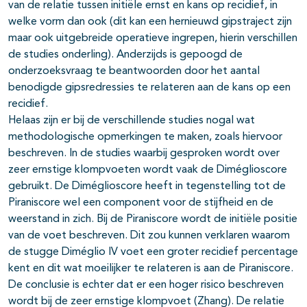
van de relatie tussen initiële ernst en kans op recidief, in
welke vorm dan ook (dit kan een hernieuwd gipstraject zijn
maar ook uitgebreide operatieve ingrepen, hierin verschillen
de studies onderling). Anderzijds is gepoogd de
onderzoeksvraag te beantwoorden door het aantal
benodigde gipsredressies te relateren aan de kans op een
recidief.
Helaas zijn er bij de verschillende studies nogal wat
methodologische opmerkingen te maken, zoals hiervoor
beschreven. In de studies waarbij gesproken wordt over
zeer ernstige klompvoeten wordt vaak de Diméglioscore
gebruikt. De Diméglioscore heeft in tegenstelling tot de
Piraniscore wel een component voor de stijfheid en de
weerstand in zich. Bij de Piraniscore wordt de initiële positie
van de voet beschreven. Dit zou kunnen verklaren waarom
de stugge Diméglio IV voet een groter recidief percentage
kent en dit wat moeilijker te relateren is aan de Piraniscore.
De conclusie is echter dat er een hoger risico beschreven
wordt bij de zeer ernstige klompvoet (Zhang). De relatie