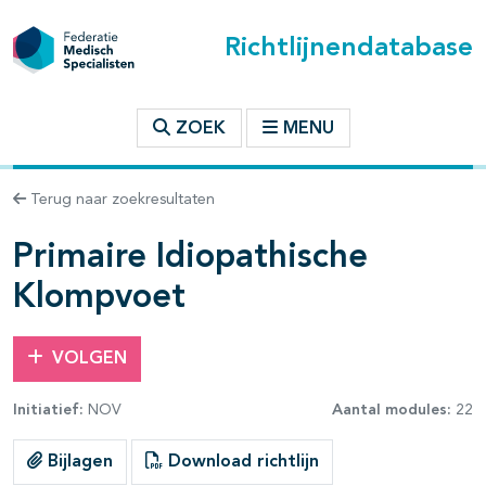
Richtlijnendatabase
t inhoudsopgave
ZOEK
MENU
n binnen deze richtlijn
Terug naar zoekresultaten
les openklappen
Primaire Idiopathische
Klompvoet
VOLGEN
Initiatief:
NOV
Aantal modules:
22
Bijlagen
Download richtlijn
pagina's open- en dichtklappen