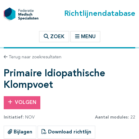
Richtlijnendatabase
t inhoudsopgave
ZOEK
MENU
n binnen deze richtlijn
Terug naar zoekresultaten
les openklappen
Primaire Idiopathische
Klompvoet
VOLGEN
Initiatief:
NOV
Aantal modules:
22
Bijlagen
Download richtlijn
pagina's open- en dichtklappen