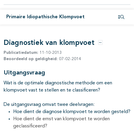
Primaire Idiopathische Klompvoet
Open i
pagina's open- en dichtklappen
Diagnostiek van klompvoet
Opties
Publicatiedatum:
11-10-2013
Beoordeeld op geldigheid:
07-02-2014
Uitgangsvraag
Wat is de optimale diagnostische methode om een
klompvoet vast te stellen en te classificeren?
De uitgangsvraag omvat twee deelvragen:
Hoe dient de diagnose klompvoet te worden gesteld?
Hoe dient de ernst van klompvoet te worden
geclassificeerd?