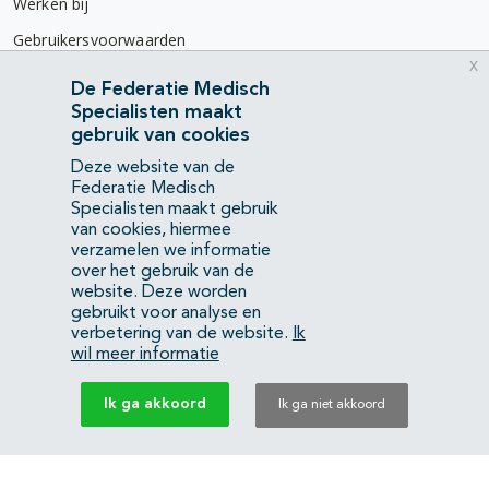
Werken bij
Gebruikersvoorwaarden
x
Privacyverklaring
De Federatie Medisch
Specialisten maakt
Contact
gebruik van cookies
Mercatorlaan 1200
Deze website van de
3528 BL Utrecht
Federatie Medisch
Specialisten maakt gebruik
van cookies, hiermee
(088) 505 34 34
verzamelen we informatie
info@richtlijnendatabase.nl
over het gebruik van de
website. Deze worden
gebruikt voor analyse en
YouTube
LinkedIn
verbetering van de website.
Ik
wil meer informatie
KvK Federatie Medisch Specialisten:
40483480
Ik ga akkoord
Ik ga niet akkoord
Privacyverklaring
Back to top