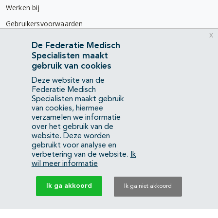
Werken bij
Gebruikersvoorwaarden
x
Privacyverklaring
De Federatie Medisch
Specialisten maakt
Contact
gebruik van cookies
Mercatorlaan 1200
Deze website van de
3528 BL Utrecht
Federatie Medisch
Specialisten maakt gebruik
van cookies, hiermee
(088) 505 34 34
verzamelen we informatie
info@richtlijnendatabase.nl
over het gebruik van de
website. Deze worden
gebruikt voor analyse en
YouTube
LinkedIn
verbetering van de website.
Ik
wil meer informatie
KvK Federatie Medisch Specialisten:
40483480
Ik ga akkoord
Ik ga niet akkoord
Privacyverklaring