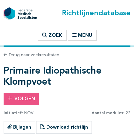
Richtlijnendatabase
t inhoudsopgave
ZOEK
MENU
n binnen deze richtlijn
Terug naar zoekresultaten
les openklappen
Primaire Idiopathische
Klompvoet
VOLGEN
Initiatief:
NOV
Aantal modules:
22
Bijlagen
Download richtlijn
pagina's open- en dichtklappen