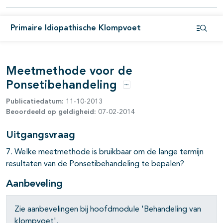
Primaire Idiopathische Klompvoet
Open i
Meetmethode voor de
Ponsetibehandeling
Opties
Publicatiedatum:
11-10-2013
Beoordeeld op geldigheid:
07-02-2014
Uitgangsvraag
7. Welke meetmethode is bruikbaar om de lange termijn
resultaten van de Ponsetibehandeling te bepalen?
pagina's open- en dichtklappen
Aanbeveling
Zie aanbevelingen bij hoofdmodule 'Behandeling van
klompvoet'.