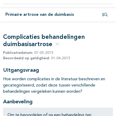
pagina's open- en dichtklappen
Primaire artrose van de duimbasis
pagina's open- en dichtklappen
Open i
Complicaties behandelingen
duimbasisartrose
Opties
Publicatiedatum:
01-05-2015
Beoordeeld op geldigheid:
01-04-2015
Uitgangsvraag
Hoe worden complicaties in de literatuur beschreven en
gecategoriseerd, zodat deze tussen verschillende
behandelingen vergeleken kunnen worden?
Aanbeveling
Om te beoordelen of na een behandeling ten