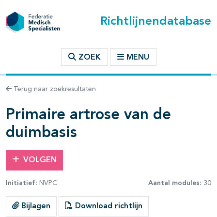
Richtlijnendatabase
t inhoudsopgave
ZOEK
MENU
n binnen deze richtlijn
Terug naar zoekresultaten
les openklappen
Primaire artrose van de
duimbasis
VOLGEN
pagina's open- en dichtklappen
Initiatief:
NVPC
Aantal modules:
30
pagina's open- en dichtklappen
Bijlagen
Download richtlijn
pagina's open- en dichtklappen