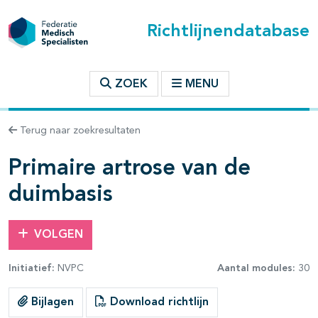
Richtlijnendatabase
t inhoudsopgave
ZOEK
MENU
n binnen deze richtlijn
Terug naar zoekresultaten
les openklappen
Primaire artrose van de
duimbasis
VOLGEN
pagina's open- en dichtklappen
Initiatief:
NVPC
Aantal modules:
30
pagina's open- en dichtklappen
Bijlagen
Download richtlijn
pagina's open- en dichtklappen