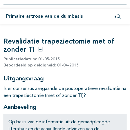
pagina's open- en dichtklappen
Primaire artrose van de duimbasis
Open i
Revalidatie trapeziectomie met of
zonder TI
Opties
Publicatiedatum:
01-05-2015
pagina's open- en dichtklappen
Beoordeeld op geldigheid:
01-04-2015
Uitgangsvraag
Is er consensus aangaande de postoperatieve revalidatie na
een trapeziectomie (met of zonder TI)?
Aanbeveling
Op basis van de informatie uit de geraadpleegde
literatuur en de aanvullende adviezen van de