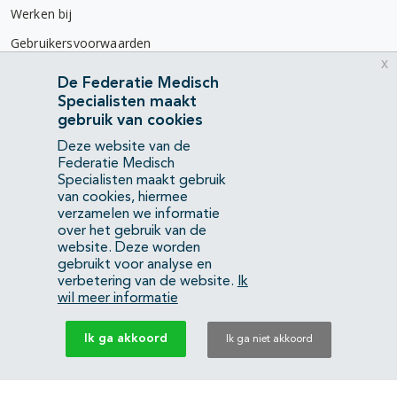
Werken bij
Gebruikersvoorwaarden
x
Privacyverklaring
De Federatie Medisch
Specialisten maakt
Contact
gebruik van cookies
Mercatorlaan 1200
Deze website van de
3528 BL Utrecht
Federatie Medisch
Specialisten maakt gebruik
van cookies, hiermee
(088) 505 34 34
verzamelen we informatie
info@richtlijnendatabase.nl
over het gebruik van de
website. Deze worden
gebruikt voor analyse en
YouTube
LinkedIn
verbetering van de website.
Ik
wil meer informatie
KvK Federatie Medisch Specialisten:
40483480
Ik ga akkoord
Ik ga niet akkoord
Privacyverklaring