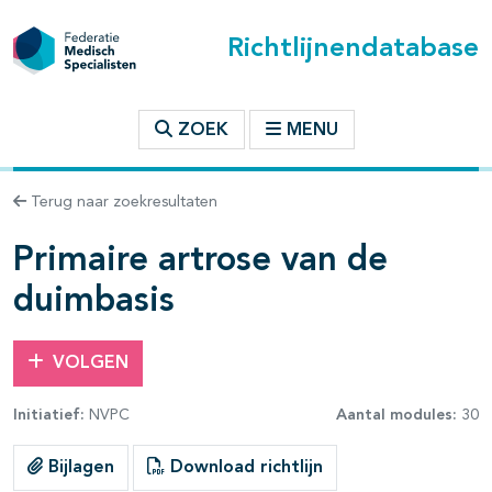
Richtlijnendatabase
t inhoudsopgave
ZOEK
MENU
n binnen deze richtlijn
Terug naar zoekresultaten
les openklappen
Primaire artrose van de
duimbasis
VOLGEN
pagina's open- en dichtklappen
Initiatief:
NVPC
Aantal modules:
30
Bijlagen
Download richtlijn