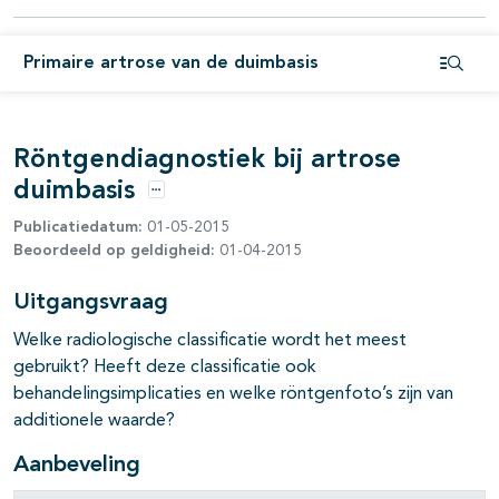
pagina's open- en dichtklappen
Primaire artrose van de duimbasis
pagina's open- en dichtklappen
Open i
pagina's open- en dichtklappen
Röntgendiagnostiek bij artrose
pagina's open- en dichtklappen
duimbasis
Opties
Publicatiedatum:
01-05-2015
Beoordeeld op geldigheid:
01-04-2015
Uitgangsvraag
Welke radiologische classificatie wordt het meest
gebruikt? Heeft deze classificatie ook
behandelingsimplicaties en welke röntgenfoto’s zijn van
additionele waarde?
Aanbeveling