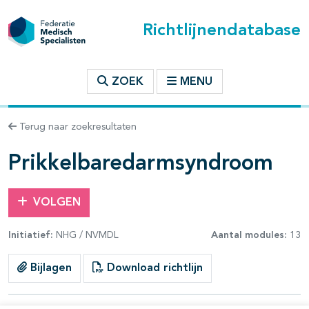
Richtlijnendatabase
t inhoudsopgave
ZOEK
MENU
n binnen deze richtlijn
Terug naar zoekresultaten
les openklappen
Prikkelbaredarmsyndroom
VOLGEN
Initiatief:
NHG / NVMDL
Aantal modules:
13
pagina's open- en dichtklappen
Bijlagen
Download richtlijn
pagina's open- en dichtklappen