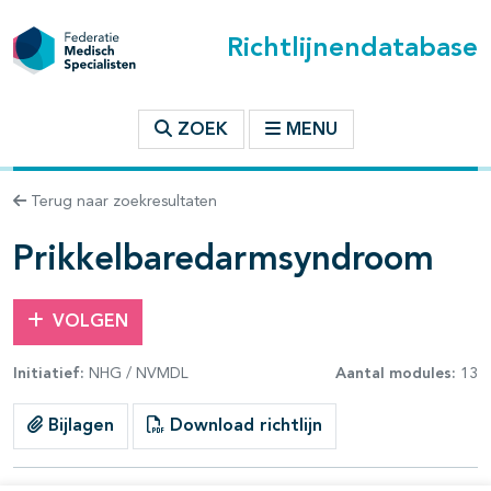
Richtlijnendatabase
t inhoudsopgave
ZOEK
MENU
n binnen deze richtlijn
Terug naar zoekresultaten
les openklappen
Prikkelbaredarmsyndroom
VOLGEN
Initiatief:
NHG / NVMDL
Aantal modules:
13
pagina's open- en dichtklappen
Bijlagen
Download richtlijn