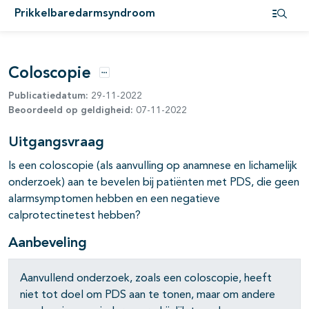
Prikkelbaredarmsyndroom
Open i
pagina's open- en dichtklappen
Coloscopie
Opties
Publicatiedatum:
29-11-2022
Beoordeeld op geldigheid:
07-11-2022
Uitgangsvraag
Is een coloscopie (als aanvulling op anamnese en lichamelijk
onderzoek) aan te bevelen bij patiënten met PDS, die geen
alarmsymptomen hebben en een negatieve
calprotectinetest hebben?
Aanbeveling
Aanvullend onderzoek, zoals een coloscopie, heeft
niet tot doel om PDS aan te tonen, maar om andere