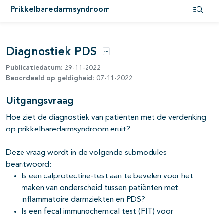
Prikkelbaredarmsyndroom
Open i
pagina's open- en dichtklappen
Diagnostiek PDS
Opties
Publicatiedatum:
29-11-2022
Beoordeeld op geldigheid:
07-11-2022
Uitgangsvraag
Hoe ziet de diagnostiek van patiënten met de verdenking
op prikkelbaredarmsyndroom eruit?
Deze vraag wordt in de volgende submodules
beantwoord:
Is een calprotectine-test aan te bevelen voor het
maken van onderscheid tussen patiënten met
inflammatoire darmziekten en PDS?
Is een fecal immunochemical test (FIT) voor