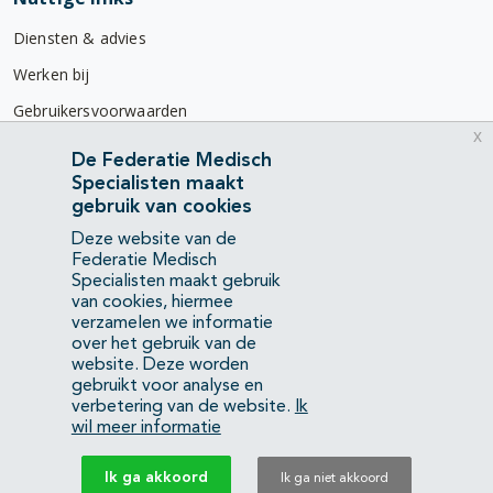
Diensten & advies
Werken bij
Gebruikersvoorwaarden
x
Privacyverklaring
De Federatie Medisch
Specialisten maakt
Contact
gebruik van cookies
Mercatorlaan 1200
Deze website van de
3528 BL Utrecht
Federatie Medisch
Specialisten maakt gebruik
van cookies, hiermee
(088) 505 34 34
verzamelen we informatie
info@richtlijnendatabase.nl
over het gebruik van de
website. Deze worden
gebruikt voor analyse en
YouTube
LinkedIn
verbetering van de website.
Ik
wil meer informatie
KvK Federatie Medisch Specialisten:
40483480
Ik ga akkoord
Ik ga niet akkoord