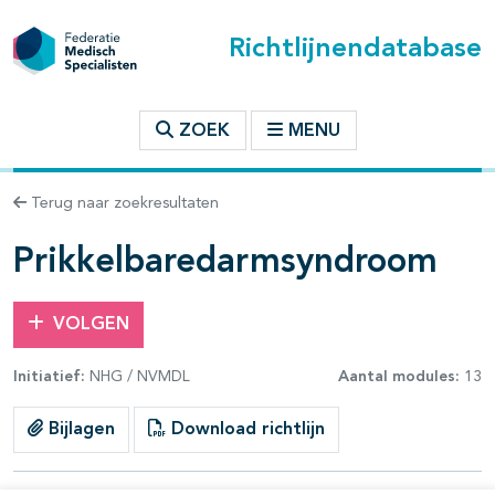
Richtlijnendatabase
t inhoudsopgave
ZOEK
MENU
n binnen deze richtlijn
Terug naar zoekresultaten
les openklappen
Prikkelbaredarmsyndroom
VOLGEN
Initiatief:
NHG / NVMDL
Aantal modules:
13
pagina's open- en dichtklappen
Bijlagen
Download richtlijn