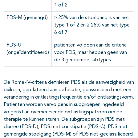
1 of 2
PDS-M (gemengd)
≥ 25% van de stoelgang is van het
type 1 of 2 en ≥ 25% van het type
6 of 7
PDS-U
patiënten voldoen aan de criteria
(ongeïdentificeerd)
voor PDS, maar hebben geen van
de 3 genoemde subtypes
De Rome-IV-criteria definiëren PDS als de aanwezigheid van
buikpijn, gerelateerd aan defecatie, geassocieerd met een
verandering in ontlastingsfrequentie en/of ontlastingsvorm.
Patiënten worden vervolgens in subgroepen ingedeeld
volgens hun overheersende ontlastingspatroon om de
therapie te kunnen sturen. De subgroepen zijn PDS met
diarree (PDS-D), PDS met constipatie (PDS-C), PDS met
gemengde stoelgang (PDS-M) of PDS niet-geclassificeerd