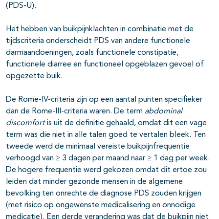
(PDS-U).
Het hebben van buikpijnklachten in combinatie met de
tijdscriteria onderscheidt PDS van andere functionele
darmaandoeningen, zoals functionele constipatie,
functionele diarree en functioneel opgeblazen gevoel of
opgezette buik.
De Rome-IV-criteria zijn op een aantal punten specifieker
dan de Rome-III-criteria waren. De term
abdominal
discomfort
is uit de definitie gehaald, omdat dit een vage
term was die niet in alle talen goed te vertalen bleek. Ten
tweede werd de minimaal vereiste buikpijnfrequentie
verhoogd van ≥ 3 dagen per maand naar ≥ 1 dag per week.
De hogere frequentie werd gekozen omdat dit ertoe zou
leiden dat minder gezonde mensen in de algemene
bevolking ten onrechte de diagnose PDS zouden krijgen
(met risico op ongewenste medicalisering en onnodige
medicatie). Een derde verandering was dat de buikpijn niet