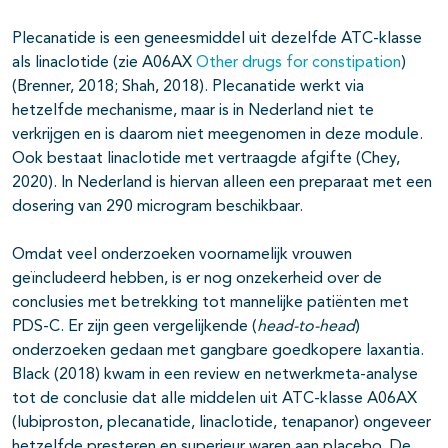
Plecanatide is een geneesmiddel uit dezelfde ATC-klasse
als linaclotide (zie A06AX
Other drugs for constipation
)
(Brenner, 2018; Shah, 2018). Plecanatide werkt via
hetzelfde mechanisme, maar is in Nederland niet te
verkrijgen en is daarom niet meegenomen in deze module.
Ook bestaat linaclotide met vertraagde afgifte (Chey,
2020). In Nederland is hiervan alleen een preparaat met een
dosering van 290 microgram beschikbaar.
Omdat veel onderzoeken voornamelijk vrouwen
geïncludeerd hebben, is er nog onzekerheid over de
conclusies met betrekking tot mannelijke patiënten met
PDS-C. Er zijn geen vergelijkende (
head-to-head
)
onderzoeken gedaan met gangbare goedkopere laxantia.
Black (2018) kwam in een review en netwerkmeta-analyse
tot de conclusie dat alle middelen uit ATC-klasse A06AX
(lubiproston, plecanatide, linaclotide, tenapanor) ongeveer
hetzelfde presteren en superieur waren aan placebo. De