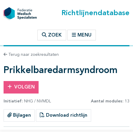
Richtlijnendatabase
t inhoudsopgave
ZOEK
MENU
n binnen deze richtlijn
Terug naar zoekresultaten
les openklappen
Prikkelbaredarmsyndroom
VOLGEN
Initiatief:
NHG / NVMDL
Aantal modules:
13
pagina's open- en dichtklappen
Bijlagen
Download richtlijn
pagina's open- en dichtklappen