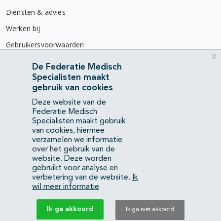
Diensten & advies
Werken bij
Gebruikersvoorwaarden
x
Privacyverklaring
De Federatie Medisch
Specialisten maakt
Contact
gebruik van cookies
Mercatorlaan 1200
Deze website van de
3528 BL Utrecht
Federatie Medisch
Specialisten maakt gebruik
van cookies, hiermee
(088) 505 34 34
verzamelen we informatie
info@richtlijnendatabase.nl
over het gebruik van de
website. Deze worden
gebruikt voor analyse en
YouTube
LinkedIn
verbetering van de website.
Ik
wil meer informatie
KvK Federatie Medisch Specialisten:
40483480
Ik ga akkoord
Ik ga niet akkoord
Privacyverklaring