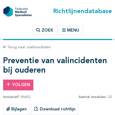
Richtlijnendatabase
t inhoudsopgave
ZOEK
MENU
n binnen deze richtlijn
Terug naar zoekresultaten
les openklappen
Preventie van valincidenten
bij ouderen
VOLGEN
Initiatief:
NVKG
Aantal modules:
20
Bijlagen
Download richtlijn