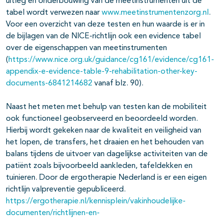
uitleg en onderbouwing van de meetinstrumenten uit de
tabel wordt verwezen naar
www.meetinstrumentenzorg.nl
.
Voor een overzicht van deze testen en hun waarde is er in
de bijlagen van de NICE-richtlijn ook een evidence tabel
over de eigenschappen van meetinstrumenten
(
https://www.nice.org.uk/guidance/cg161/evidence/cg161-
appendix-e-evidence-table-9-rehabilitation-other-key-
documents-6841214682
vanaf blz. 90).
Naast het meten met behulp van testen kan de mobiliteit
ook functioneel geobserveerd en beoordeeld worden.
Hierbij wordt gekeken naar de kwaliteit en veiligheid van
het lopen, de transfers, het draaien en het behouden van
balans tijdens de uitvoer van dagelijkse activiteiten van de
patiënt zoals bijvoorbeeld aankleden, tafeldekken en
tuinieren. Door de ergotherapie Nederland is er een eigen
richtlijn valpreventie gepubliceerd.
https://ergotherapie.nl/kennisplein/vakinhoudelijke-
documenten/richtlijnen-en-