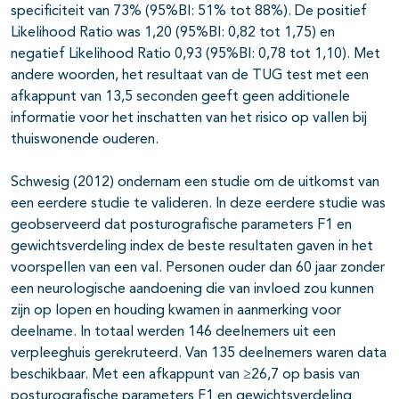
specificiteit van 73% (95%BI: 51% tot 88%). De positief
Likelihood Ratio was 1,20 (95%BI: 0,82 tot 1,75) en
negatief Likelihood Ratio 0,93 (95%BI: 0,78 tot 1,10). Met
andere woorden, het resultaat van de TUG test met een
afkappunt van 13,5 seconden geeft geen additionele
informatie voor het inschatten van het risico op vallen bij
thuiswonende ouderen.
Schwesig (2012) ondernam een studie om de uitkomst van
een eerdere studie te valideren. In deze eerdere studie was
geobserveerd dat posturografische parameters F1 en
gewichtsverdeling index de beste resultaten gaven in het
voorspellen van een val. Personen ouder dan 60 jaar zonder
een neurologische aandoening die van invloed zou kunnen
zijn op lopen en houding kwamen in aanmerking voor
deelname. In totaal werden 146 deelnemers uit een
verpleeghuis gerekruteerd. Van 135 deelnemers waren data
beschikbaar. Met een afkappunt van ≥26,7 op basis van
posturografische parameters F1 en gewichtsverdeling