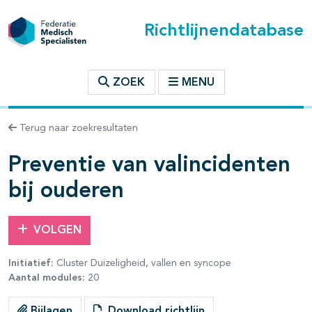
Richtlijnendatabase
t inhoudsopgave
ZOEK
MENU
n binnen deze richtlijn
Terug naar zoekresultaten
les openklappen
Preventie van valincidenten
bij ouderen
VOLGEN
Initiatief:
Cluster Duizeligheid, vallen en syncope
Aantal modules:
20
Bijlagen
Download richtlijn