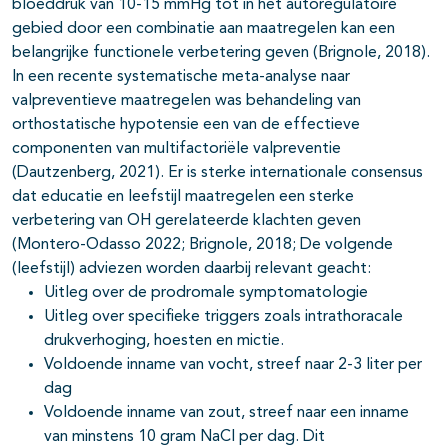
bloeddruk van 10-15 mmHg tot in het autoregulatoire
gebied door een combinatie aan maatregelen kan een
belangrijke functionele verbetering geven (Brignole, 2018).
In een recente systematische meta-analyse naar
valpreventieve maatregelen was behandeling van
orthostatische hypotensie een van de effectieve
componenten van multifactoriële valpreventie
(Dautzenberg, 2021). Er is sterke internationale consensus
dat educatie en leefstijl maatregelen een sterke
verbetering van OH gerelateerde klachten geven
(Montero-Odasso 2022; Brignole, 2018; De volgende
(leefstijl) adviezen worden daarbij relevant geacht:
Uitleg over de prodromale symptomatologie
Uitleg over specifieke triggers zoals intrathoracale
drukverhoging, hoesten en mictie.
Voldoende inname van vocht, streef naar 2-3 liter per
dag
Voldoende inname van zout, streef naar een inname
van minstens 10 gram NaCl per dag. Dit